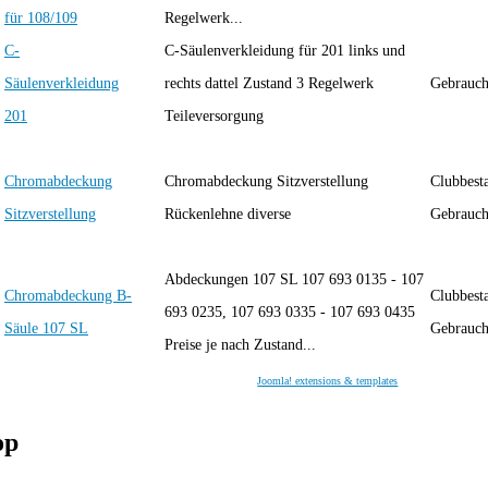
für 108/109
Regelwerk...
C-
C-Säulenverkleidung für 201 links und
Säulenverkleidung
rechts dattel Zustand 3 Regelwerk
Gebraucht
201
Teileversorgung
Chromabdeckung
Chromabdeckung Sitzverstellung
Clubbest
Sitzverstellung
Rückenlehne diverse
Gebraucht
Abdeckungen 107 SL 107 693 0135 - 107
Chromabdeckung B-
Clubbest
693 0235, 107 693 0335 - 107 693 0435
Säule 107 SL
Gebraucht
Preise je nach Zustand...
Joomla! extensions & templates
op