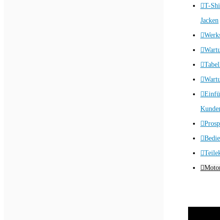
T-Shi
Jacken
Werks
Wart
Tabel
Wartu
Einfü
Kunden
Prosp
Bedie
Teile
Motor