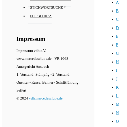
A
STICHWORTSUCHE *
B
FLIPBOOKS*
C
D
E
Impressum
F
Impressum vdh e.V. -
G
www.mercedesclubs.de - VR 1068
H
Amtsgericht Ansbach
I
1. Vorstand: Stümpfig - 2. Vorstand:
J
Quenter - Kasse: Banner - Schriftführung:
K
Seifert
L
© 2024
vdh.mercedesclubs.de
M
N
O