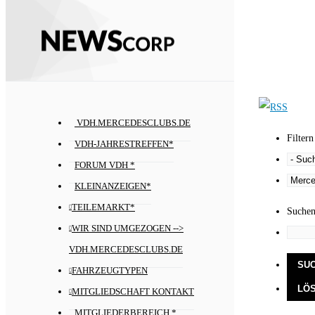
VDH.MERCEDESCLUBS.DE
Filtern
VDH-JAHRESTREFFEN*
FORUM VDH *
KLEINANZEIGEN*
TEILEMARKT*
Suche
WIR SIND UMGEZOGEN -->
VDH.MERCEDESCLUBS.DE
FAHRZEUGTYPEN
MITGLIEDSCHAFT KONTAKT
MITGLIEDERBEREICH *