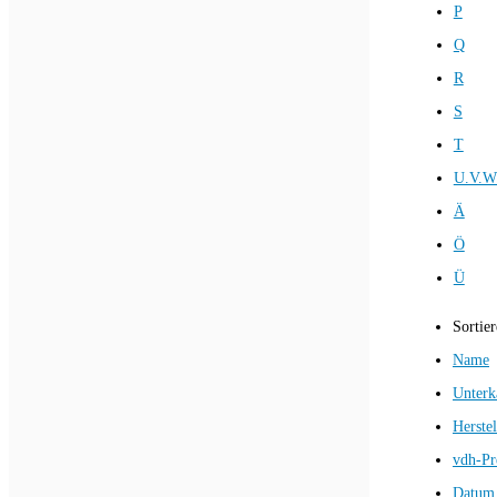
P
Q
R
S
T
U.V.W
Ä
Ö
Ü
Sortie
Name
Unterk
Herstel
vdh-Pr
Datum