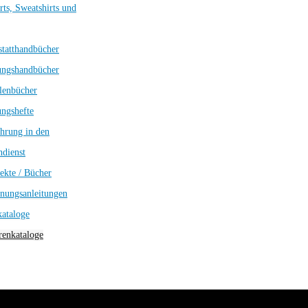
rts, Sweatshirts und
tatthandbücher
ungshandbücher
lenbücher
ngshefte
hrung in den
dienst
ekte / Bücher
nungsanleitungen
kataloge
enkataloge