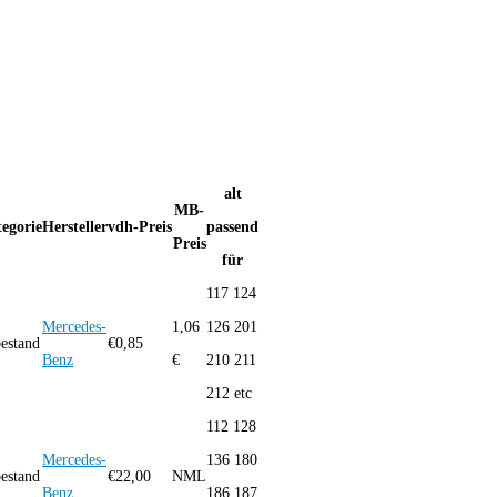
alt
MB-
egorie
Hersteller
vdh-Preis
passend
Preis
für
117 124
Mercedes-
1,06
126 201
bestand
€
0,85
Benz
€
210 211
212 etc
112 128
Mercedes-
136 180
bestand
€
22,00
NML
Benz
186 187