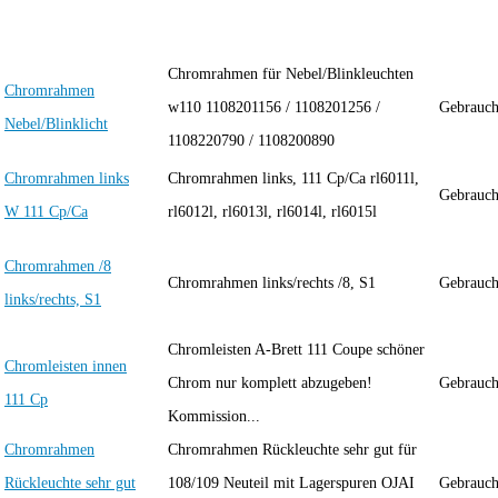
Chromrahmen für Nebel/Blinkleuchten
Chromrahmen
w110 1108201156 / 1108201256 /
Gebraucht
Nebel/Blinklicht
1108220790 / 1108200890
Chromrahmen links
Chromrahmen links, 111 Cp/Ca rl6011l,
Gebraucht
W 111 Cp/Ca
rl6012l, rl6013l, rl6014l, rl6015l
Chromrahmen /8
Chromrahmen links/rechts /8, S1
Gebraucht
links/rechts, S1
Chromleisten A-Brett 111 Coupe schöner
Chromleisten innen
Chrom nur komplett abzugeben!
Gebraucht
111 Cp
Kommission...
Chromrahmen
Chromrahmen Rückleuchte sehr gut für
Rückleuchte sehr gut
108/109 Neuteil mit Lagerspuren OJAI
Gebraucht