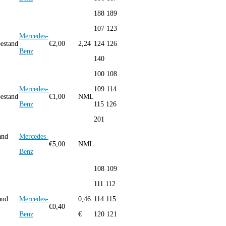
188 189
107 123
Mercedes-
bestand
€
2,00
2,24
124 126
Benz
140
100 108
Mercedes-
109 114
bestand
€
1,00
NML
Benz
115 126
201
and
Mercedes-
€
5,00
NML
Benz
108 109
111 112
and
Mercedes-
0,46
114 115
€
0,40
Benz
€
120 121