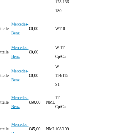
128 136
180
Mercedes-
teile
€
0,00
W110
Benz
Mercedes-
W 111
teile
€
0,00
Benz
Cp/Ca
W
Mercedes-
teile
€
0,00
114/115
Benz
S1
Mercedes-
111
teile
€
60,00
NML
Benz
Cp/Ca
Mercedes-
teile
€
45,00
NML
108/109