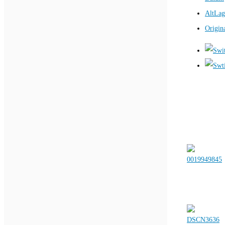
AltLag
Origin