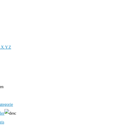
.X.Y.Z
ren
ategorie
ler
eis