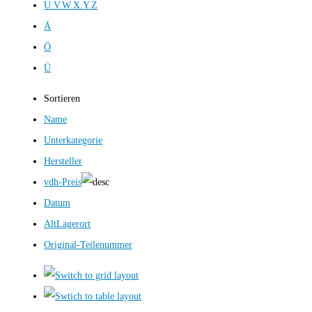
U.V.W.X.Y.Z
Ä
Ö
Ü
Sortieren
Name
Unterkategorie
Hersteller
vdh-Preis
Datum
AltLagerort
Original-Teilenummer