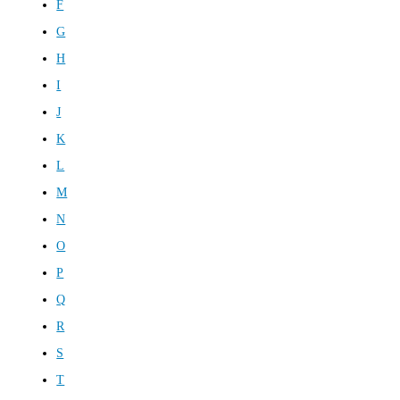
F
G
H
I
J
K
L
M
N
O
P
Q
R
S
T