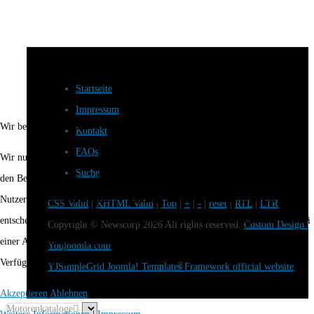
Startseite
Impressum
Wir benutzen Cookies
Kontakt
FAQs
Wir nutzen Cookies auf unserer Website. Einige von ihnen sind essenziell für
Suche
den Betrieb der Seite, während andere uns helfen, diese Website und die
Nutzererfahrung zu verbessern (Tracking Cookies). Sie können selbst
CSS Valid
|
XHTML Valid
|
Top
|
+
|
-
|
reset
|
RTL
|
LTR
entscheiden, ob Sie die Cookies zulassen möchten. Bitte beachten Sie, dass bei
Copyright ©
Newscorp
2026 All rights reserved.
Custom Design b
einer Ablehnung womöglich nicht mehr alle Funktionalitäten der Seite zur
Youjoomla.com
Verfügung stehen.
YJSimpleGrid Joomla! Templates Framework official website
Akzeptieren
Ablehnen
Motorenkataloge