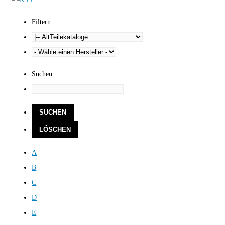
Filtern
Suchen
A
B
C
D
E