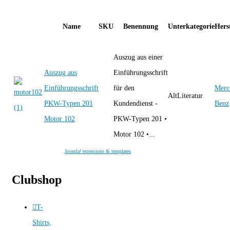
Name
SKU
Benennung
Unterkategorie
Herst
Auszug aus einer
Auszug aus
Einführungsschrift
Einführungsschrift
für den
Merc
AltLiteratur
PKW-Typen 201
Kundendienst -
Benz
Motor 102
PKW-Typen 201 •
Motor 102 •...
Joomla! extensions & templates
Clubshop
T-
Shirts,