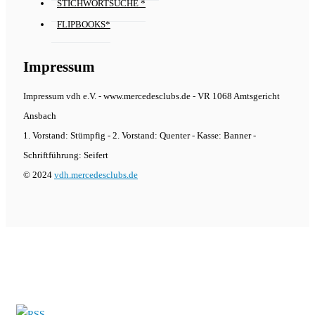
STICHWORTSUCHE *
FLIPBOOKS*
Impressum
Impressum vdh e.V. - www.mercedesclubs.de - VR 1068 Amtsgericht
Ansbach
1. Vorstand: Stümpfig - 2. Vorstand: Quenter - Kasse: Banner -
Schriftführung: Seifert
© 2024
vdh.mercedesclubs.de