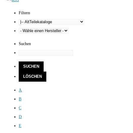
Filtern
Suchen
A
B
C
D
E