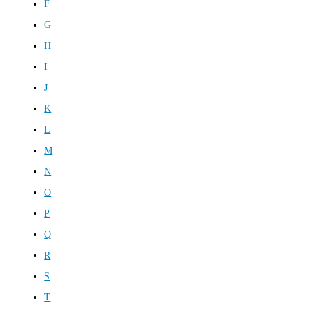
F
G
H
I
J
K
L
M
N
O
P
Q
R
S
T