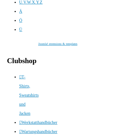
U.V.W.X.Y.Z
Ä
Ö
Ü
Joomla! extensions & templates
Clubshop
T-
Shirts,
Sweatshirts
und
Jacken
Werkstatthandbücher
Wartungshandbücher