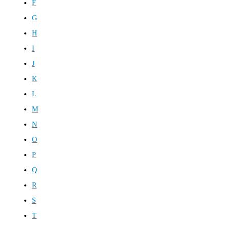
F
G
H
I
J
K
L
M
N
O
P
Q
R
S
T