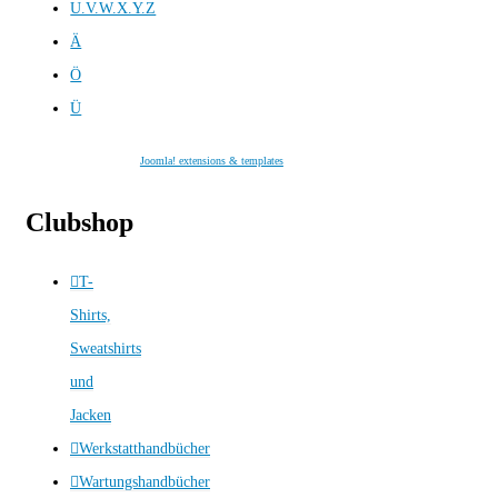
U.V.W.X.Y.Z
Ä
Ö
Ü
Joomla! extensions & templates
Clubshop
T-
Shirts,
Sweatshirts
und
Jacken
Werkstatthandbücher
Wartungshandbücher