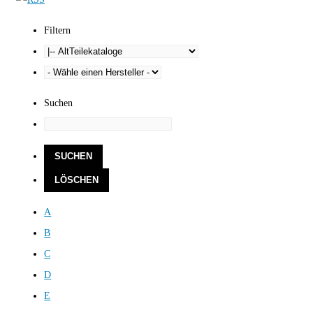
Filtern
Suchen
A
B
C
D
E