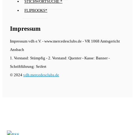
STICHWORTSUCHE *
FLIPBOOKS*
Impressum
Impressum vdh e.V. - www.mercedesclubs.de - VR 1068 Amtsgericht
Ansbach
1. Vorstand: Stümpfig - 2. Vorstand: Quenter - Kasse: Banner -
Schriftführung: Seifert
© 2024
vdh.mercedesclubs.de