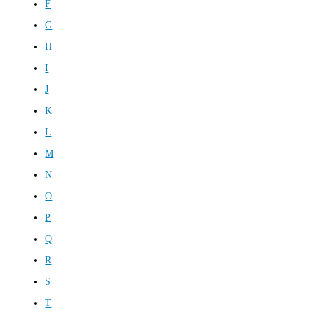
F
G
H
I
J
K
L
M
N
O
P
Q
R
S
T