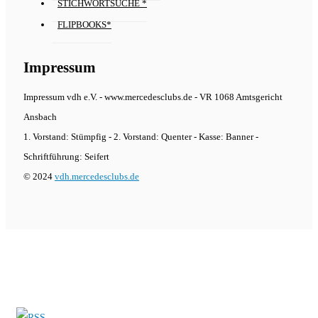
STICHWORTSUCHE *
FLIPBOOKS*
Impressum
Impressum vdh e.V. - www.mercedesclubs.de - VR 1068 Amtsgericht
Ansbach
1. Vorstand: Stümpfig - 2. Vorstand: Quenter - Kasse: Banner -
Schriftführung: Seifert
© 2024
vdh.mercedesclubs.de