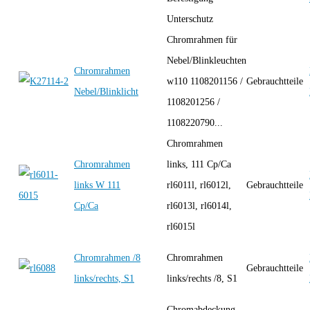
Unterschutz
Chromrahmen für
Nebel/Blinkleuchten
Chromrahmen
w110 1108201156 /
Gebrauchtteile
Nebel/Blinklicht
1108201256 /
1108220790...
Chromrahmen
Chromrahmen
links, 111 Cp/Ca
links W 111
rl6011l, rl6012l,
Gebrauchtteile
Cp/Ca
rl6013l, rl6014l,
rl6015l
Chromrahmen /8
Chromrahmen
Gebrauchtteile
links/rechts, S1
links/rechts /8, S1
Chromabdeckung