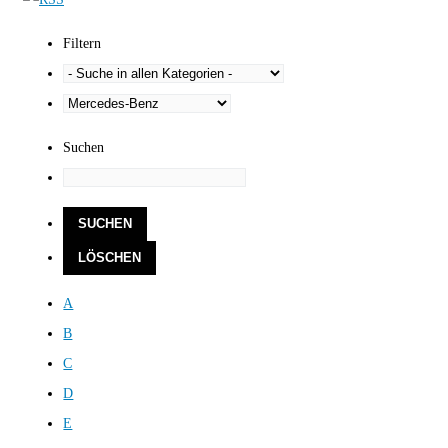
Filtern
Suchen
A
B
C
D
E