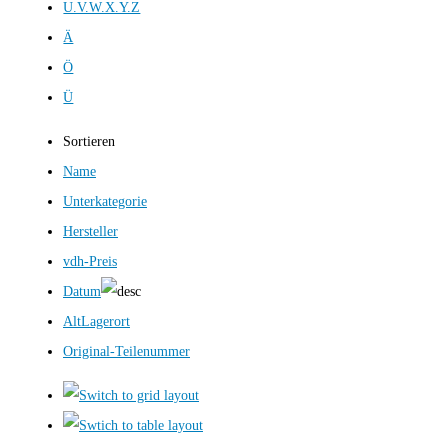
U.V.W.X.Y.Z
Ä
Ö
Ü
Sortieren
Name
Unterkategorie
Hersteller
vdh-Preis
Datum
AltLagerort
Original-Teilenummer