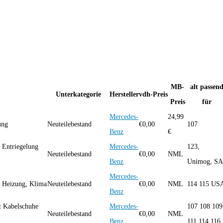
MB-
alt passen
Unterkategorie
Hersteller
vdh-Preis
Preis
für
Mercedes-
24,99
ung
Neuteilebestand
€
0,00
107
Benz
€
 Entriegelung
Mercedes-
123,
Neuteilebestand
€
0,00
NML
Benz
Unimog, SA
Mercedes-
 Heizung, Klima
Neuteilebestand
€
0,00
NML
114 115 US
Benz
t Kabelschuhe
Mercedes-
107 108 109
Neuteilebestand
€
0,00
NML
Benz
111 114 116