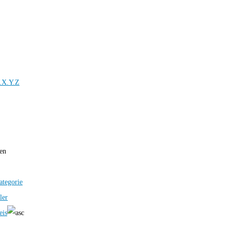
.X.Y.Z
ren
ategorie
ler
eis