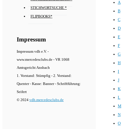
A
STICHWORTSUCHE *
B
FLIPBOOKS*
C
D
E
Impressum
F
Impressum vdh e.V. -
G
www.mercedesclubs.de - VR 1068
H
Amtsgericht Ansbach
I
1. Vorstand: Stümpfig - 2. Vorstand:
J
Quenter - Kasse: Banner - Schriftführung:
K
Seifert
L
© 2024
vdh.mercedesclubs.de
M
N
O