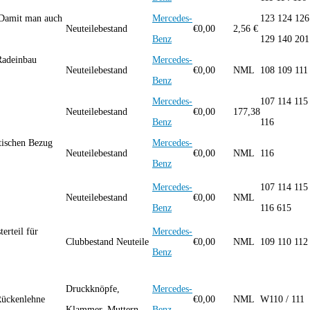
 Damit man auch
Mercedes-
123 124 126
Neuteilebestand
€
0,00
2,56 €
Benz
129 140 201
Radeinbau
Mercedes-
Neuteilebestand
€
0,00
NML
108 109 111
Benz
Mercedes-
107 114 115
Neuteilebestand
€
0,00
177,38
Benz
116
tischen Bezug
Mercedes-
Neuteilebestand
€
0,00
NML
116
Benz
Mercedes-
107 114 115
Neuteilebestand
€
0,00
NML
Benz
116 615
rteil für
Mercedes-
Clubbestand Neuteile
€
0,00
NML
109 110 112
Benz
Druckknöpfe,
Mercedes-
ückenlehne
€
0,00
NML
W110 / 111
Klammer, Muttern
Benz