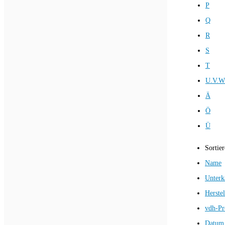
P
Q
R
S
T
U.V.W
Ä
Ö
Ü
Sortie
Name
Unterk
Herstel
vdh-Pr
Datum