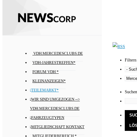
VDH.MERCEDESCLUBS.DE
Filtern
VDH-JAHRESTREFFEN*
FORUM VDH *
KLEINANZEIGEN*
TEILEMARKT*
Suche
WIR SIND UMGEZOGEN -->
VDH.MERCEDESCLUBS.DE
FAHRZEUGTYPEN
MITGLIEDSCHAFT KONTAKT
MITGLIEDERBEREICH *