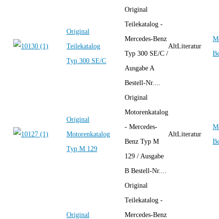
Original
Teilekatalog -
Original
Mercedes-Benz
Me
Teilekatalog
AltLiteratur
Typ 300 SE/C /
B
Typ 300 SE/C
Ausgabe A
Bestell-Nr....
Original
Motorenkatalog
Original
- Mercedes-
Me
Motorenkatalog
AltLiteratur
Benz Typ M
B
Typ M 129
129 / Ausgabe
B Bestell-Nr....
Original
Teilekatalog -
Original
Mercedes-Benz