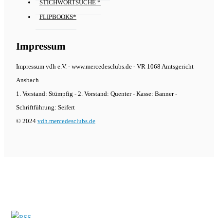
STICHWORTSUCHE *
FLIPBOOKS*
Impressum
Impressum vdh e.V. - www.mercedesclubs.de - VR 1068 Amtsgericht
Ansbach
1. Vorstand: Stümpfig - 2. Vorstand: Quenter - Kasse: Banner -
Schriftführung: Seifert
© 2024
vdh.mercedesclubs.de