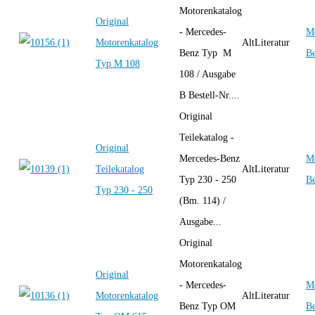
Motorenkatalog
Original
- Mercedes-
Me
Motorenkatalog
AltLiteratur
Benz Typ M
B
Typ M 108
108 / Ausgabe
B Bestell-Nr....
Original
Teilekatalog -
Original
Mercedes-Benz
Me
Teilekatalog
AltLiteratur
Typ 230 - 250
B
Typ 230 - 250
(Bm. 114) /
Ausgabe...
Original
Motorenkatalog
Original
- Mercedes-
Me
Motorenkatalog
AltLiteratur
Benz Typ OM
B