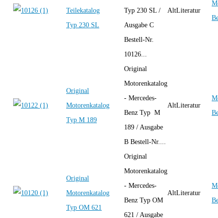
Me
Teilekatalog
Typ 230 SL /
AltLiteratur
B
Typ 230 SL
Ausgabe C
Bestell-Nr.
10126...
Original
Motorenkatalog
Original
- Mercedes-
Me
Motorenkatalog
AltLiteratur
Benz Typ M
B
Typ M 189
189 / Ausgabe
B Bestell-Nr....
Original
Motorenkatalog
Original
- Mercedes-
Me
Motorenkatalog
AltLiteratur
Benz Typ OM
B
Typ OM 621
621 / Ausgabe