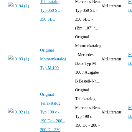
Teilekatalog
Mercedes-Benz
Me
AltLiteratur
Typ 350 SL -
Typ 350 SL -
B
350 SLC
350 SLC •
(Bm. 107) /...
Original
Motorenkatalog
Original
- Mercedes-
Me
Motorenkatalog
AltLiteratur
Benz Typ M
B
Typ M 100
100 / Ausgabe
B Bestell-Nr....
Original
Original
Teilekatalog -
Teilekatalog
Mercedes-Benz
Me
Typ 190 c -
AltLiteratur
Typ 190 c -
B
190 Dc - 200 -
190 Dc - 200 -
200 D - 230