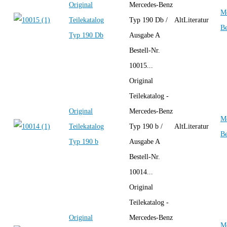
Original
Mercedes-Benz
Me
Teilekatalog
Typ 190 Db /
AltLiteratur
B
Typ 190 Db
Ausgabe A
Bestell-Nr.
10015...
Original
Teilekatalog -
Original
Mercedes-Benz
Me
Teilekatalog
Typ 190 b /
AltLiteratur
B
Typ 190 b
Ausgabe A
Bestell-Nr.
10014...
Original
Teilekatalog -
Original
Mercedes-Benz
Me