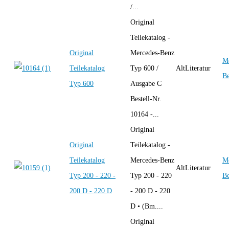
/...
Original
Teilekatalog -
Original
Mercedes-Benz
Me
Teilekatalog
Typ 600 /
AltLiteratur
B
Typ 600
Ausgabe C
Bestell-Nr.
10164 -...
Original
Original
Teilekatalog -
Teilekatalog
Mercedes-Benz
Me
AltLiteratur
Typ 200 - 220 -
Typ 200 - 220
B
200 D - 220 D
- 200 D - 220
D • (Bm....
Original