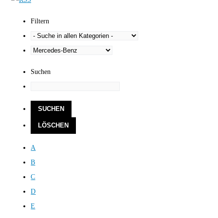
Filtern
Suchen
A
B
C
D
E