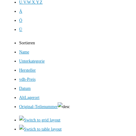
U.V.W.X.Y.Z
Ä
Ö
Ü
Sortieren
Name
Unterkategorie
Hersteller
vdh-Preis
Datum
AltLagerort
Original-Teilenummer