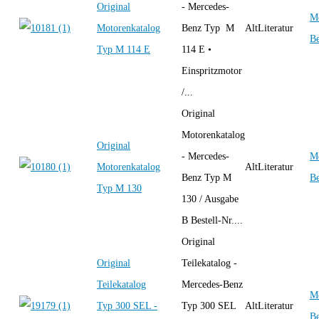
Original
- Mercedes-
Me
Motorenkatalog
Benz Typ M
AltLiteratur
B
Typ M 114 E
114 E •
Einspritzmotor
/...
Original
Motorenkatalog
Original
- Mercedes-
Me
Motorenkatalog
AltLiteratur
Benz Typ M
B
Typ M 130
130 / Ausgabe
B Bestell-Nr....
Original
Original
Teilekatalog -
Teilekatalog
Mercedes-Benz
Me
Typ 300 SEL -
Typ 300 SEL
AltLiteratur
B