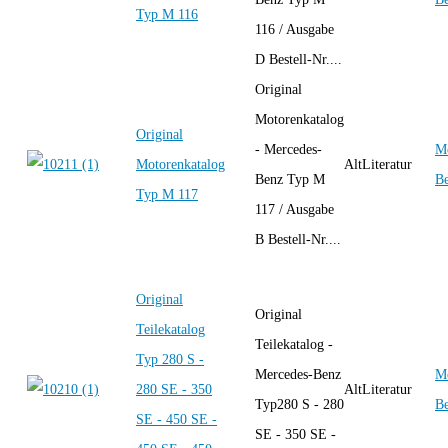
Typ M 116
116 / Ausgabe
D Bestell-Nr....
Original
Motorenkatalog
Original
- Mercedes-
Me
Motorenkatalog
AltLiteratur
Benz Typ M
B
Typ M 117
117 / Ausgabe
B Bestell-Nr....
Original
Original
Teilekatalog
Teilekatalog -
Typ 280 S -
Mercedes-Benz
Me
280 SE - 350
AltLiteratur
Typ280 S - 280
B
SE - 450 SE -
SE - 350 SE -