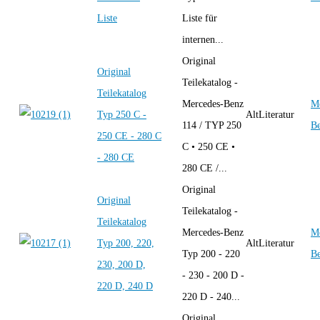
Liste
Liste für
internen...
Original
Original
Teilekatalog -
Teilekatalog
Mercedes-Benz
Me
Typ 250 C -
AltLiteratur
114 / TYP 250
B
250 CE - 280 C
C • 250 CE •
- 280 CE
280 CE /...
Original
Original
Teilekatalog -
Teilekatalog
Mercedes-Benz
Me
Typ 200, 220,
AltLiteratur
Typ 200 - 220
B
230, 200 D,
- 230 - 200 D -
220 D, 240 D
220 D - 240...
Original