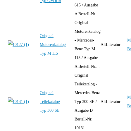
Typ OM 615
615 / Ausgabe
A Bestell-Nr....
Original
Motorenkatalog
Original
- Mercedes-
Me
Motorenkatalog
AltLiteratur
Benz Typ M
B
Typ M 115
115 / Ausgabe
A Bestell-Nr....
Original
Teilekatalog -
Original
Mercedes-Benz
Me
Teilekatalog
Typ 300 SE /
AltLiteratur
B
Typ 300 SE
Ausgabe D
Bestell-Nr.
10131...