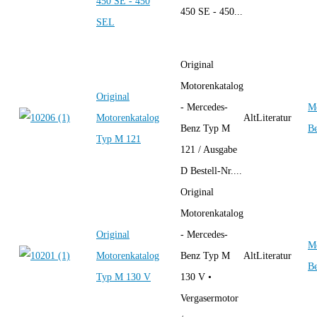
450 SE - 450
450 SE - 450...
SEL
Original
Motorenkatalog
Original
- Mercedes-
Me
Motorenkatalog
AltLiteratur
Benz Typ M
B
Typ M 121
121 / Ausgabe
D Bestell-Nr....
Original
Motorenkatalog
Original
- Mercedes-
Me
Motorenkatalog
Benz Typ M
AltLiteratur
B
Typ M 130 V
130 V •
Vergasermotor