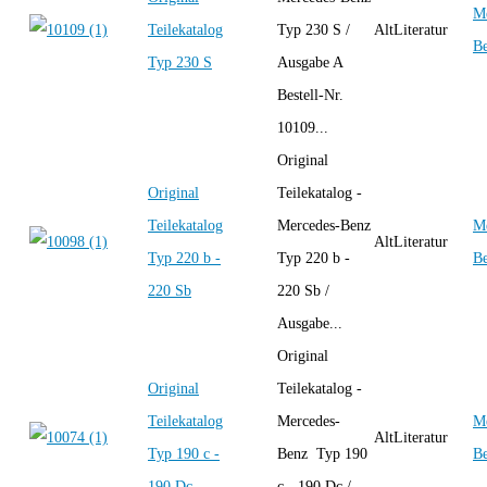
Me
Teilekatalog
Typ 230 S /
AltLiteratur
B
Typ 230 S
Ausgabe A
Bestell-Nr.
10109...
Original
Original
Teilekatalog -
Teilekatalog
Mercedes-Benz
Me
AltLiteratur
Typ 220 b -
Typ 220 b -
B
220 Sb
220 Sb /
Ausgabe...
Original
Original
Teilekatalog -
Teilekatalog
Mercedes-
Me
AltLiteratur
Typ 190 c -
Benz Typ 190
B
190 Dc
c - 190 Dc /