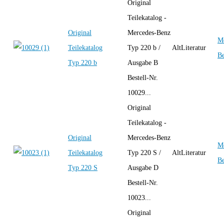
Original
Teilekatalog -
Original
Mercedes-Benz
Me
Teilekatalog
Typ 220 b /
AltLiteratur
B
Typ 220 b
Ausgabe B
Bestell-Nr.
10029...
Original
Teilekatalog -
Original
Mercedes-Benz
Me
Teilekatalog
Typ 220 S /
AltLiteratur
B
Typ 220 S
Ausgabe D
Bestell-Nr.
10023...
Original