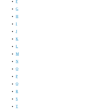
F
G
H
I
J
K
L
M
N
O
P
Q
R
S
T