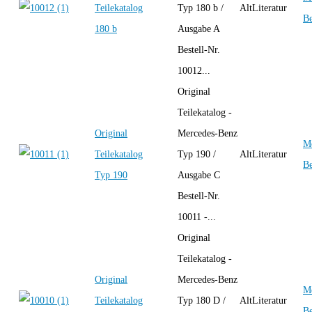
Teilekatalog
Typ 180 b /
AltLiteratur
B
180 b
Ausgabe A
Bestell-Nr.
10012...
Original
Teilekatalog -
Original
Mercedes-Benz
Me
Teilekatalog
Typ 190 /
AltLiteratur
B
Typ 190
Ausgabe C
Bestell-Nr.
10011 -...
Original
Teilekatalog -
Original
Mercedes-Benz
Me
Teilekatalog
Typ 180 D /
AltLiteratur
B