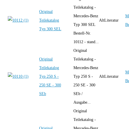
Teilekatalog -
Original
Mercedes-Benz
Me
Teilekatalog
AltLiteratur
Typ 300 SEL
B
Typ 300 SEL
Bestell-Nr.
10112 - stand...
Original
Original
Teilekatalog -
Teilekatalog
Mercedes-Benz
Me
Typ 250 S -
Typ 250 S -
AltLiteratur
B
250 SE - 300
250 SE - 300
SEb
SEb /
Ausgabe...
Original
Teilekatalog -
Original
Mercedes-Benz