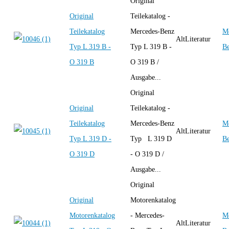
Original
Original
Teilekatalog -
Teilekatalog
Mercedes-Benz
Me
AltLiteratur
Typ L 319 B -
Typ L 319 B -
B
O 319 B
O 319 B /
Ausgabe...
Original
Original
Teilekatalog -
Teilekatalog
Mercedes-Benz
Me
AltLiteratur
Typ L 319 D -
Typ L 319 D
B
O 319 D
- O 319 D /
Ausgabe...
Original
Original
Motorenkatalog
Motorenkatalog
- Mercedes-
Me
AltLiteratur