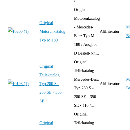
/...
Original
Motorenkatalog
Original
- Mercedes-
Me
Motorenkatalog
AltLiteratur
Benz Typ M
B
Typ M 180
180 / Ausgabe
D Bestell-Nr....
Original
Original
Teilekatalog -
Teilekatalog
Mercedes-Benz
Me
Typ 280 S -
AltLiteratur
Typ 280 S -
B
280 SE - 350
280 SE - 350
SE
SE • 116 /...
Original
Original
Teilekatalog -