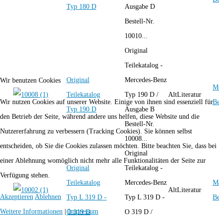
Typ 180 D
Ausgabe D
Bestell-Nr.
10010...
Original
Teilekatalog -
Original
Mercedes-Benz
Wir benutzen Cookies
Me
Teilekatalog
Typ 190 D /
AltLiteratur
B
Wir nutzen Cookies auf unserer Website. Einige von ihnen sind essenziell für
Typ 190 D
Ausgabe B
den Betrieb der Seite, während andere uns helfen, diese Website und die
Bestell-Nr.
Nutzererfahrung zu verbessern (Tracking Cookies). Sie können selbst
10008...
entscheiden, ob Sie die Cookies zulassen möchten. Bitte beachten Sie, dass bei
Original
einer Ablehnung womöglich nicht mehr alle Funktionalitäten der Seite zur
Original
Teilekatalog -
Verfügung stehen.
Teilekatalog
Mercedes-Benz
Me
AltLiteratur
Akzeptieren
Ablehnen
Typ L 319 D -
Typ L 319 D -
B
Weitere Informationen
|
Impressum
O 319 D
O 319 D /