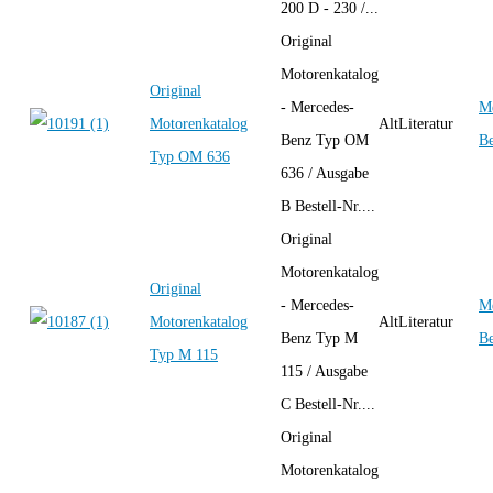
200 D - 230 /...
Original
Motorenkatalog
Original
- Mercedes-
Me
Motorenkatalog
AltLiteratur
Benz Typ OM
B
Typ OM 636
636 / Ausgabe
B Bestell-Nr....
Original
Motorenkatalog
Original
- Mercedes-
Me
Motorenkatalog
AltLiteratur
Benz Typ M
B
Typ M 115
115 / Ausgabe
C Bestell-Nr....
Original
Motorenkatalog