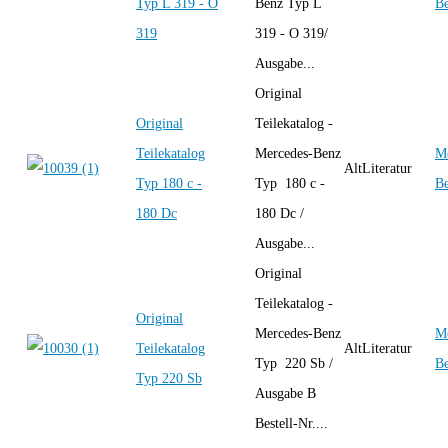
Typ L 319 - O
Benz Typ L
B
319
319 - O 319/
Ausgabe...
Original
Original
Teilekatalog -
Teilekatalog
Mercedes-Benz
Me
AltLiteratur
Typ 180 c -
Typ 180 c -
B
180 Dc
180 Dc /
Ausgabe...
Original
Teilekatalog -
Original
Mercedes-Benz
Me
Teilekatalog
AltLiteratur
Typ 220 Sb /
B
Typ 220 Sb
Ausgabe B
Bestell-Nr....