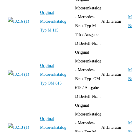
Motorenkatalog
Original
- Mercedes-
Me
Motorenkatalog
AltLiteratur
Benz Typ M
B
Typ M 115
115 / Ausgabe
D Bestell-Nr....
Original
Motorenkatalog
Original
- Mercedes-
Me
Motorenkatalog
AltLiteratur
Benz Typ OM
B
Typ OM 615
615 / Ausgabe
D Bestell-Nr....
Original
Motorenkatalog
Original
- Mercedes-
Me
Motorenkatalog
AltLiteratur
Benz Typ M
B