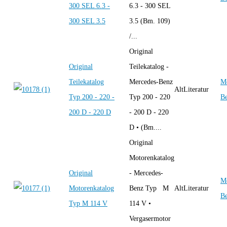
300 SEL 6.3 -
6.3 - 300 SEL
300 SEL 3.5
3.5 (Bm. 109)
/...
Original
Original
Teilekatalog -
Teilekatalog
Mercedes-Benz
Me
AltLiteratur
Typ 200 - 220 -
Typ 200 - 220
B
200 D - 220 D
- 200 D - 220
D • (Bm....
Original
Motorenkatalog
Original
- Mercedes-
Me
Motorenkatalog
Benz Typ M
AltLiteratur
B
Typ M 114 V
114 V •
Vergasermotor