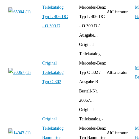
Teilekatalog
Mercedes-Benz
Me
AltLiteratur
Typ L 406 DG
Typ L 406 DG
B
- O 309 D
- O 309 D /
Ausgabe...
Original
Teilekatalog -
Original
Mercedes-Benz
Me
Teilekatalog
Typ O 302 /
AltLiteratur
B
Typ O 302
Ausgabe B
Bestell-Nr.
20067...
Original
Original
Teilekatalog -
Teilekatalog
Mercedes-Benz
Me
AltLiteratur
Baumuster
Typ Baumuster
B