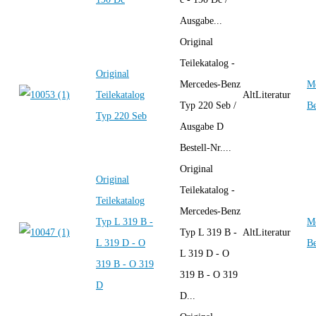
Ausgabe...
Original
Teilekatalog -
Original
Mercedes-Benz
Me
Teilekatalog
AltLiteratur
Typ 220 Seb /
B
Typ 220 Seb
Ausgabe D
Bestell-Nr....
Original
Original
Teilekatalog -
Teilekatalog
Mercedes-Benz
Typ L 319 B -
Me
Typ L 319 B -
AltLiteratur
L 319 D - O
B
L 319 D - O
319 B - O 319
319 B - O 319
D
D...