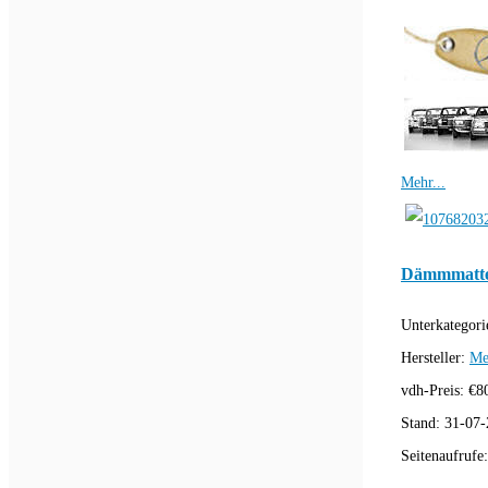
Mehr...
Dämmmatte
Unterkategori
Hersteller:
Me
vdh-Preis:
€
8
Stand:
31-07-
Seitenaufrufe