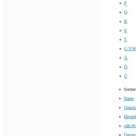
P
Q
R
S
T
U.V.W
Ä
Ö
Ü
Sortie
Name
Unterk
Herstel
vdh-Pr
Datum