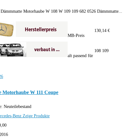
6 Dämmmatte Motorhaube W 108 W 109 109 682 0526 Dämmmatte...
130,14 €
MB-Preis
108 109
alt passend für
 Motorhaube W 111 Coupe
e:
Neuteilebestand
rcedes-Benz
Zeige Produkte
0,00
2016