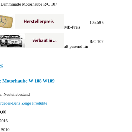
6 Dämmmatte Motorhaube R/C 107
105,59 €
MB-Preis
R/C 107
alt passend für
 Motorhaube W 108 W109
e:
Neuteilebestand
rcedes-Benz
Zeige Produkte
9,00
2016
:
5010