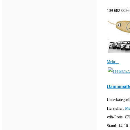
109 682 002
Mehr...
Dämmmatte
Unterkategori
Hersteller:
Me
vdh-Preis:
€
7
Stand:
14-10-