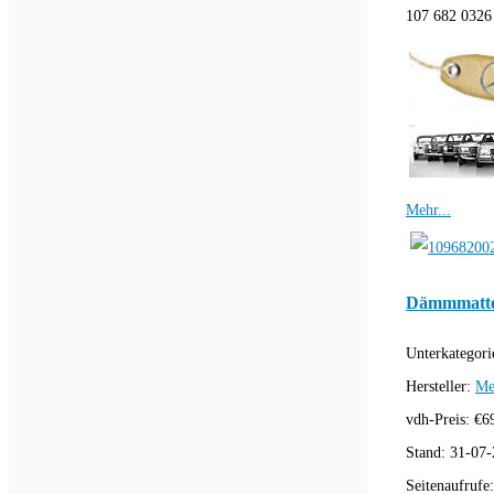
107 682 032
Mehr...
Dämmmatte
Unterkategori
Hersteller:
Me
vdh-Preis:
€
6
Stand:
31-07-
Seitenaufrufe