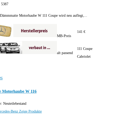
:
5387
 Dämmmatte Motorhaube W 111 Coupe wird neu auflegt,...
141 €
MB-Preis
111 Coupe
alt passend
Cabriolet
 Motorhaube W 116
e:
Neuteilebestand
rcedes-Benz
Zeige Produkte