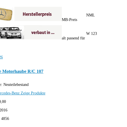
NML
MB-Preis
W 123
alt passend für
 Motorhaube R/C 107
e:
Neuteilebestand
rcedes-Benz
Zeige Produkte
0,00
2016
:
4856