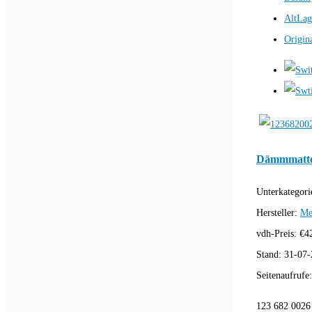
AltLag
Origin
Dämmmatte
Unterkategori
Hersteller:
Me
vdh-Preis:
€
4
Stand:
31-07-
Seitenaufrufe
123 682 002