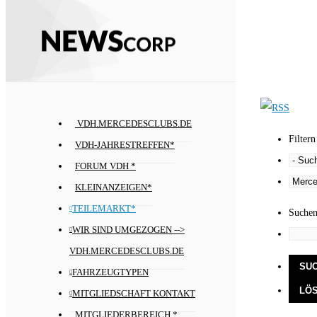
VDH.MERCEDESCLUBS.DE
Filtern
VDH-JAHRESTREFFEN*
FORUM VDH *
KLEINANZEIGEN*
TEILEMARKT*
Suche
WIR SIND UMGEZOGEN -->
VDH.MERCEDESCLUBS.DE
FAHRZEUGTYPEN
MITGLIEDSCHAFT KONTAKT
MITGLIEDERBEREICH *