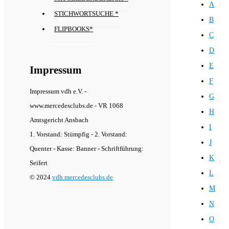
A
STICHWORTSUCHE *
B
FLIPBOOKS*
C
D
E
Impressum
F
Impressum vdh e.V. -
G
www.mercedesclubs.de - VR 1068
H
Amtsgericht Ansbach
I
1. Vorstand: Stümpfig - 2. Vorstand:
J
Quenter - Kasse: Banner - Schriftführung:
K
Seifert
L
© 2024
vdh.mercedesclubs.de
M
N
O