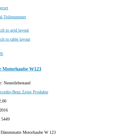
erort
al-Teilenummer
 Motorhaube W123
e:
Neuteilebestand
rcedes-Benz
Zeige Produkte
2,00
2016
:
5449
6 Dämmmatte Motorhaube W 123