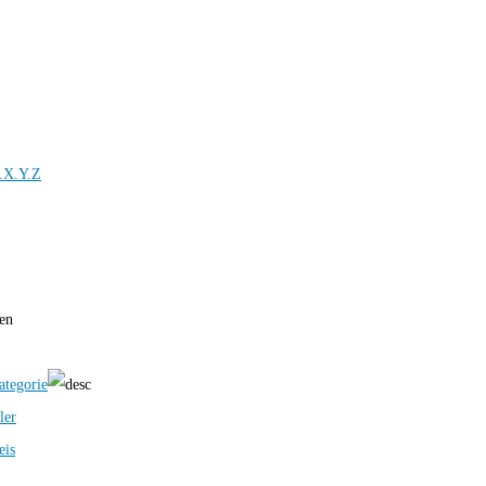
.X.Y.Z
ren
ategorie
ler
eis