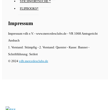
STICHWORTSUCHE *
FLIPBOOKS*
Impressum
Impressum vdh e.V. - www.mercedesclubs.de - VR 1068 Amtsgericht
Ansbach
1. Vorstand: Stümpfig - 2. Vorstand: Quenter - Kasse: Banner -
Schriftführung: Seifert
© 2024
vdh.mercedesclubs.de