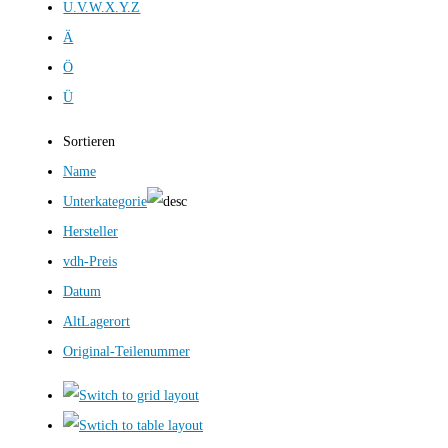
U.V.W.X.Y.Z
Ä
Ö
Ü
Sortieren
Name
Unterkategorie
Hersteller
vdh-Preis
Datum
AltLagerort
Original-Teilenummer