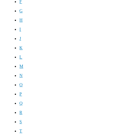
F
G
H
I
J
K
L
M
N
O
P
Q
R
S
T