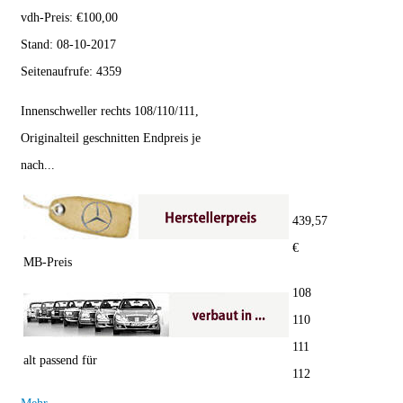
vdh-Preis:
€
100,00
Stand:
08-10-2017
Seitenaufrufe:
4359
Innenschweller rechts 108/110/111,
Originalteil geschnitten Endpreis je
nach...
439,57
€
MB-Preis
108
110
111
alt passend für
112