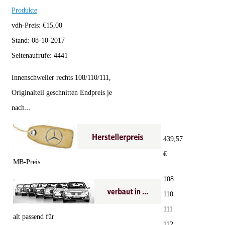
Produkte
vdh-Preis:
€
15,00
Stand:
08-10-2017
Seitenaufrufe:
4441
Innenschweller rechts 108/110/111,
Originalteil geschnitten Endpreis je
nach...
439,57
€
MB-Preis
108
110
111
alt passend für
112