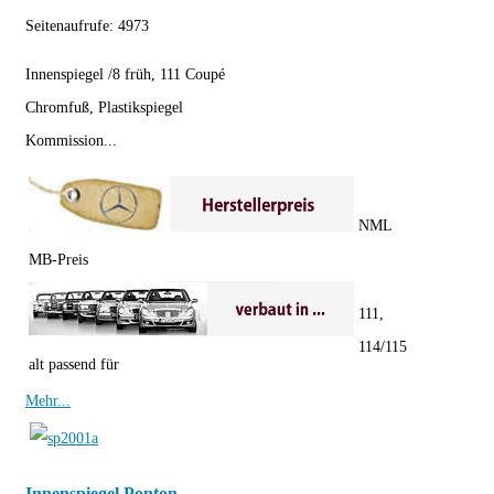
Seitenaufrufe:
4973
Innenspiegel /8 früh, 111 Coupé
Chromfuß, Plastikspiegel
Kommission...
NML
MB-Preis
111,
114/115
alt passend für
Mehr...
Innenspiegel Ponton