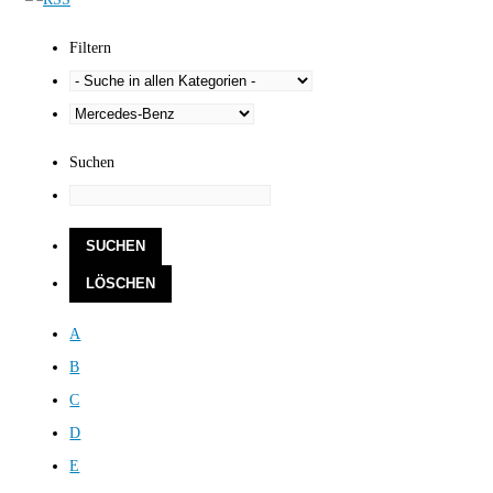
Filtern
Suchen
A
B
C
D
E