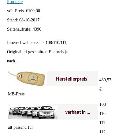
Produkte
vdh-Preis:
€
100,00
Stand:
08-10-2017
Seitenaufrufe:
4396
Innenschweller rechts 108/110/111,
Originalteil geschnitten Endpreis je
nach...
439,57
€
MB-Preis
108
110
111
alt passend für
112