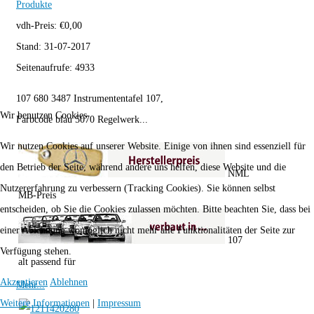
Produkte
vdh-Preis:
€
0,00
Stand:
31-07-2017
Seitenaufrufe:
4933
107 680 3487 Instrumententafel 107,
Wir benutzen Cookies
Farbcode blau 5070 Regelwerk...
Wir nutzen Cookies auf unserer Website. Einige von ihnen sind essenziell für
den Betrieb der Seite, während andere uns helfen, diese Website und die
NML
Nutzererfahrung zu verbessern (Tracking Cookies). Sie können selbst
MB-Preis
entscheiden, ob Sie die Cookies zulassen möchten. Bitte beachten Sie, dass bei
einer Ablehnung womöglich nicht mehr alle Funktionalitäten der Seite zur
107
Verfügung stehen.
alt passend für
Akzeptieren
Ablehnen
Mehr...
Weitere Informationen
|
Impressum