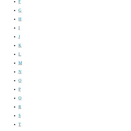
F
G
H
I
J
K
L
M
N
O
P
Q
R
S
T