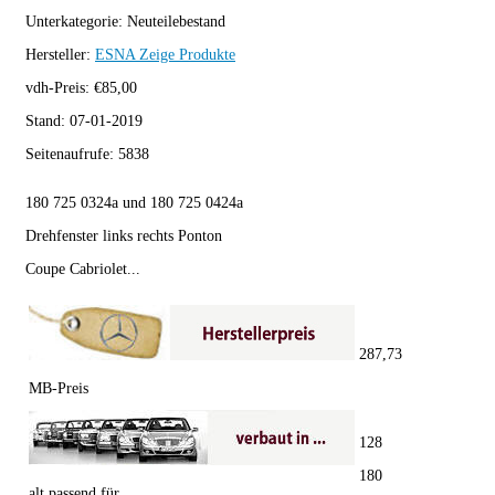
Unterkategorie:
Neuteilebestand
Hersteller:
ESNA
Zeige Produkte
vdh-Preis:
€
85,00
Stand:
07-01-2019
Seitenaufrufe:
5838
180 725 0324a und 180 725 0424a
Drehfenster links rechts Ponton
Coupe Cabriolet...
287,73
MB-Preis
128
180
alt passend für