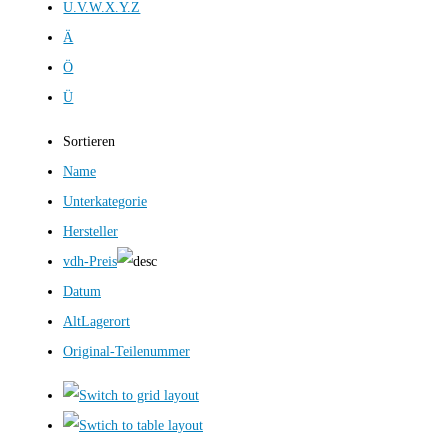
U.V.W.X.Y.Z
Ä
Ö
Ü
Sortieren
Name
Unterkategorie
Hersteller
vdh-Preis
Datum
AltLagerort
Original-Teilenummer