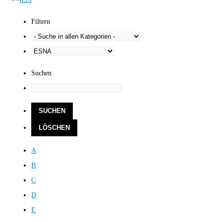
Filtern
Suchen
A
B
C
D
E