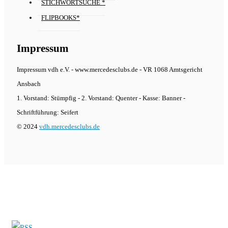
STICHWORTSUCHE *
FLIPBOOKS*
Impressum
Impressum vdh e.V. - www.mercedesclubs.de - VR 1068 Amtsgericht
Ansbach
1. Vorstand: Stümpfig - 2. Vorstand: Quenter - Kasse: Banner -
Schriftführung: Seifert
© 2024
vdh.mercedesclubs.de