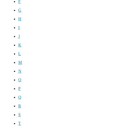
F
G
H
I
J
K
L
M
N
O
P
Q
R
S
T