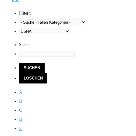
Filtern
Suchen
A
B
C
D
E