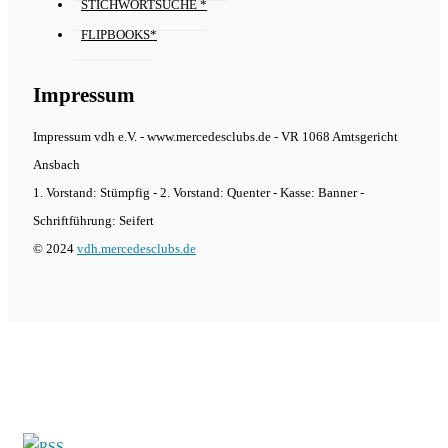
STICHWORTSUCHE *
FLIPBOOKS*
Impressum
Impressum vdh e.V. - www.mercedesclubs.de - VR 1068 Amtsgericht
Ansbach
1. Vorstand: Stümpfig - 2. Vorstand: Quenter - Kasse: Banner -
Schriftführung: Seifert
© 2024
vdh.mercedesclubs.de