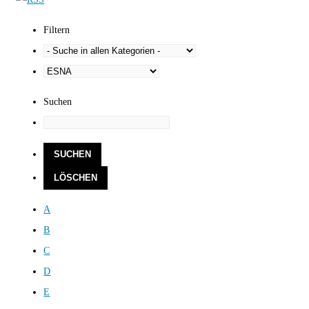
Filtern
Suchen
A
B
C
D
E