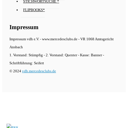
STICHWORTSUCHE *
FLIPBOOKS*
Impressum
Impressum vdh e.V. - www.mercedesclubs.de - VR 1068 Amtsgericht
Ansbach
1. Vorstand: Stümpfig - 2. Vorstand: Quenter - Kasse: Banner -
Schriftführung: Seifert
© 2024
vdh.mercedesclubs.de