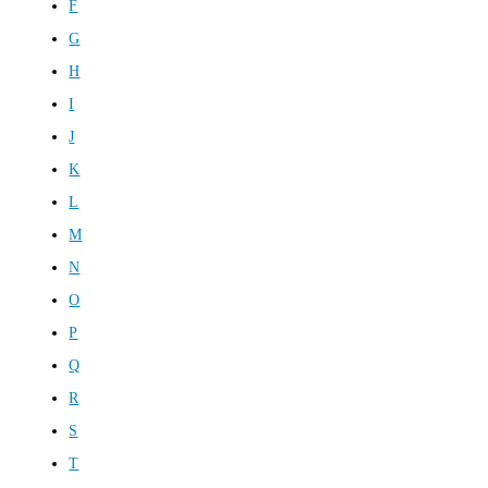
F
G
H
I
J
K
L
M
N
O
P
Q
R
S
T