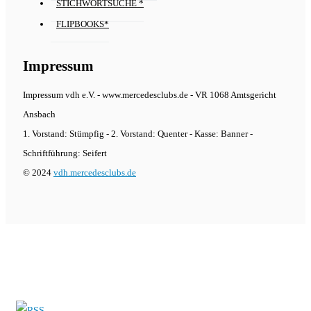
STICHWORTSUCHE *
FLIPBOOKS*
Impressum
Impressum vdh e.V. - www.mercedesclubs.de - VR 1068 Amtsgericht
Ansbach
1. Vorstand: Stümpfig - 2. Vorstand: Quenter - Kasse: Banner -
Schriftführung: Seifert
© 2024
vdh.mercedesclubs.de