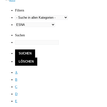
Filtern
Suchen
A
B
C
D
E