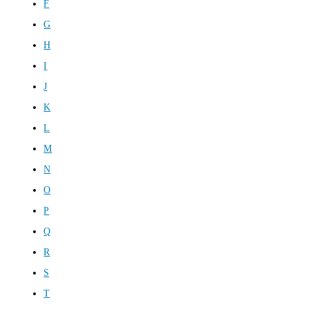
F
G
H
I
J
K
L
M
N
O
P
Q
R
S
T