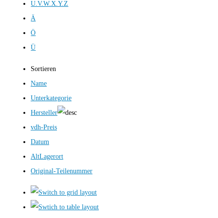
U.V.W.X.Y.Z
Ä
Ö
Ü
Sortieren
Name
Unterkategorie
Hersteller
vdh-Preis
Datum
AltLagerort
Original-Teilenummer