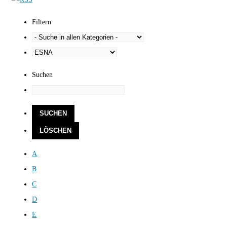
Filtern
Suchen
A
B
C
D
E