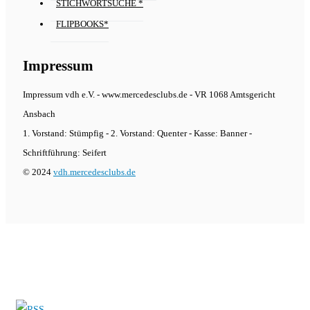
STICHWORTSUCHE *
FLIPBOOKS*
Impressum
Impressum vdh e.V. - www.mercedesclubs.de - VR 1068 Amtsgericht
Ansbach
1. Vorstand: Stümpfig - 2. Vorstand: Quenter - Kasse: Banner -
Schriftführung: Seifert
© 2024
vdh.mercedesclubs.de