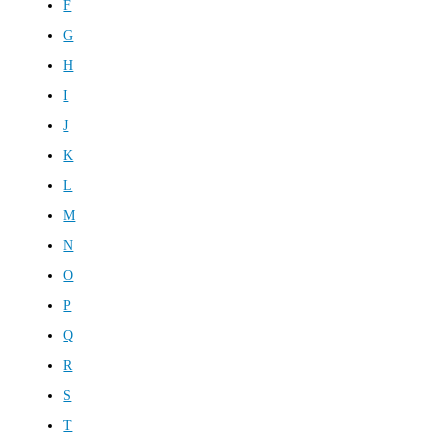
F
G
H
I
J
K
L
M
N
O
P
Q
R
S
T