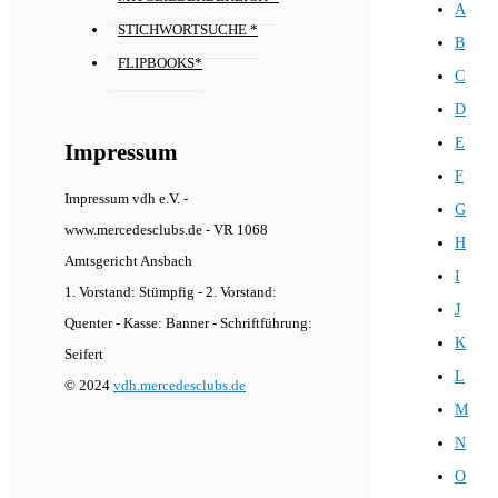
A
STICHWORTSUCHE *
B
FLIPBOOKS*
C
D
E
Impressum
F
Impressum vdh e.V. -
G
www.mercedesclubs.de - VR 1068
H
Amtsgericht Ansbach
I
1. Vorstand: Stümpfig - 2. Vorstand:
J
Quenter - Kasse: Banner - Schriftführung:
K
Seifert
L
© 2024
vdh.mercedesclubs.de
M
N
O