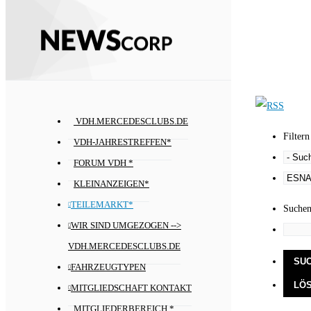
VDH.MERCEDESCLUBS.DE
Filtern
VDH-JAHRESTREFFEN*
FORUM VDH *
KLEINANZEIGEN*
TEILEMARKT*
Suche
WIR SIND UMGEZOGEN -->
VDH.MERCEDESCLUBS.DE
FAHRZEUGTYPEN
MITGLIEDSCHAFT KONTAKT
MITGLIEDERBEREICH *