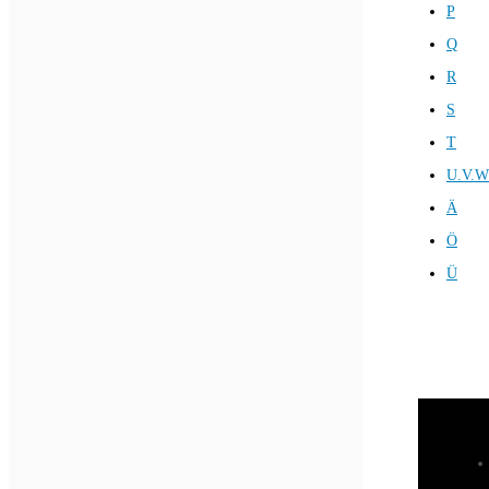
P
Q
R
S
T
U.V.W
Ä
Ö
Ü