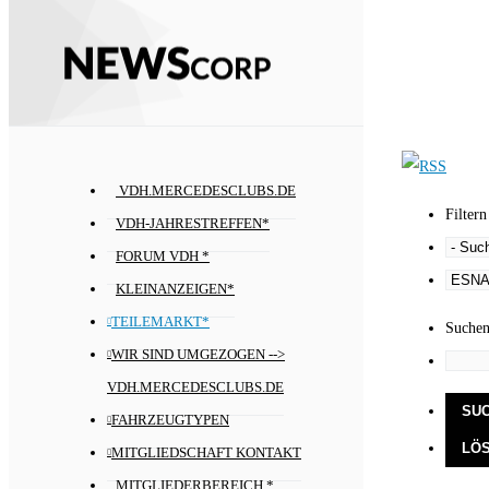
VDH.MERCEDESCLUBS.DE
Filtern
VDH-JAHRESTREFFEN*
FORUM VDH *
KLEINANZEIGEN*
TEILEMARKT*
Suche
WIR SIND UMGEZOGEN -->
VDH.MERCEDESCLUBS.DE
FAHRZEUGTYPEN
MITGLIEDSCHAFT KONTAKT
MITGLIEDERBEREICH *