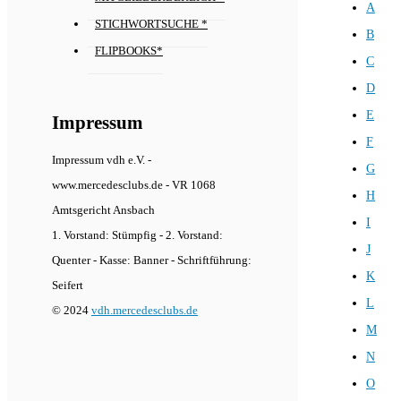
A
STICHWORTSUCHE *
B
FLIPBOOKS*
C
D
E
Impressum
F
Impressum vdh e.V. -
G
www.mercedesclubs.de - VR 1068
H
Amtsgericht Ansbach
I
1. Vorstand: Stümpfig - 2. Vorstand:
J
Quenter - Kasse: Banner - Schriftführung:
K
Seifert
L
© 2024
vdh.mercedesclubs.de
M
N
O