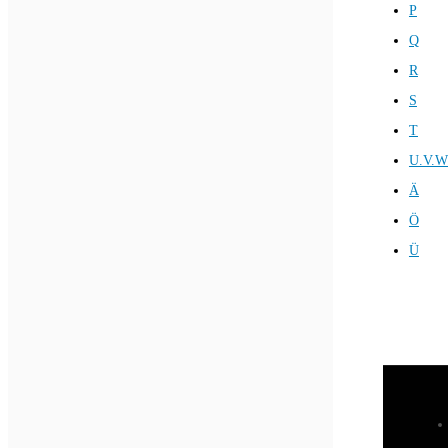
P
Q
R
S
T
U.V.W
Ä
Ö
Ü