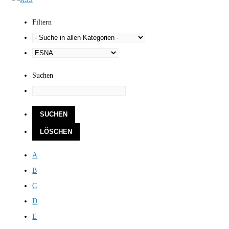
Filtern
Suchen
A
B
C
D
E