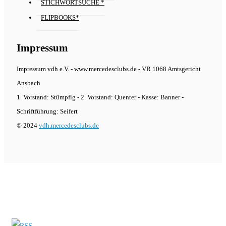
STICHWORTSUCHE *
FLIPBOOKS*
Impressum
Impressum vdh e.V. - www.mercedesclubs.de - VR 1068 Amtsgericht
Ansbach
1. Vorstand: Stümpfig - 2. Vorstand: Quenter - Kasse: Banner -
Schriftführung: Seifert
© 2024
vdh.mercedesclubs.de