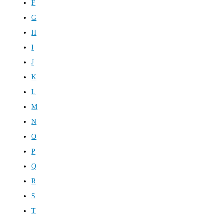
F
G
H
I
J
K
L
M
N
O
P
Q
R
S
T