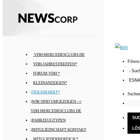
VDH.MERCEDESCLUBS.DE
Filtern
VDH-JAHRESTREFFEN*
FORUM VDH *
KLEINANZEIGEN*
TEILEMARKT*
Suche
WIR SIND UMGEZOGEN -->
VDH.MERCEDESCLUBS.DE
FAHRZEUGTYPEN
MITGLIEDSCHAFT KONTAKT
MITGLIEDERBEREICH *