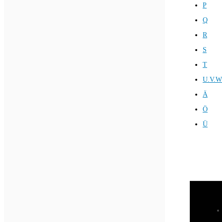
P
Q
R
S
T
U.V.W
Ä
Ö
Ü