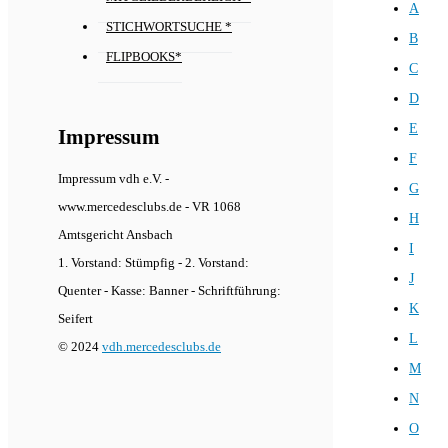
A
STICHWORTSUCHE *
B
FLIPBOOKS*
C
D
E
Impressum
F
Impressum vdh e.V. -
G
www.mercedesclubs.de - VR 1068
H
Amtsgericht Ansbach
I
1. Vorstand: Stümpfig - 2. Vorstand:
J
Quenter - Kasse: Banner - Schriftführung:
K
Seifert
L
© 2024
vdh.mercedesclubs.de
M
N
O