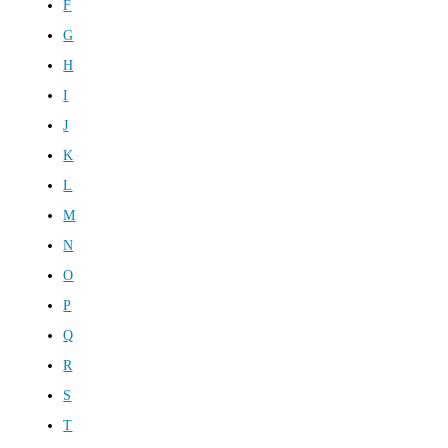
F
G
H
I
J
K
L
M
N
O
P
Q
R
S
T