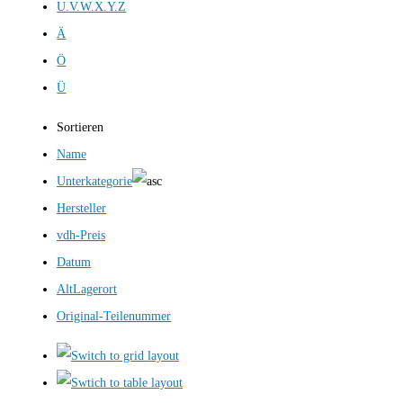
U.V.W.X.Y.Z
Ä
Ö
Ü
Sortieren
Name
Unterkategorie
Hersteller
vdh-Preis
Datum
AltLagerort
Original-Teilenummer