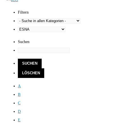
Filtern
Suchen
A
B
C
D
E