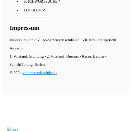
STICHWORTSUCHE *
FLIPBOOKS*
Impressum
Impressum vdh e.V. - www.mercedesclubs.de - VR 1068 Amtsgericht
Ansbach
1. Vorstand: Stümpfig - 2. Vorstand: Quenter - Kasse: Banner -
Schriftführung: Seifert
© 2024
vdh.mercedesclubs.de