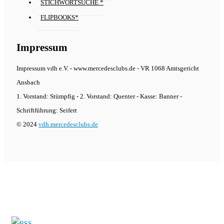
STICHWORTSUCHE *
FLIPBOOKS*
Impressum
Impressum vdh e.V. - www.mercedesclubs.de - VR 1068 Amtsgericht
Ansbach
1. Vorstand: Stümpfig - 2. Vorstand: Quenter - Kasse: Banner -
Schriftführung: Seifert
© 2024
vdh.mercedesclubs.de