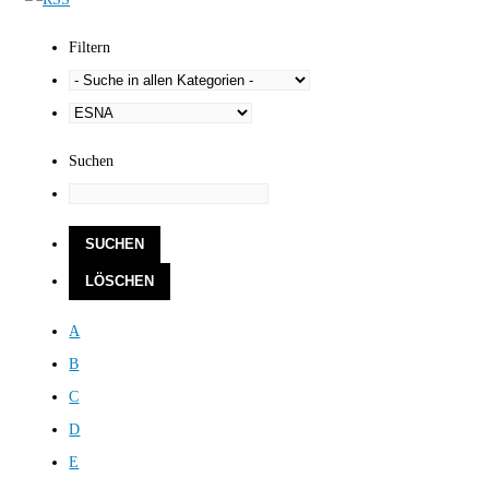
Filtern
Suchen
A
B
C
D
E