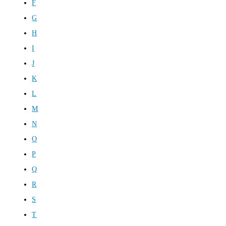
F
G
H
I
J
K
L
M
N
O
P
Q
R
S
T