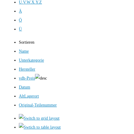
U.V.W.X.Y.Z
Ä
Ö
Ü
Sortieren
Name
Unterkategorie
Hersteller
vdh-Preis
Datum
AltLagerort
Original-Teilenummer