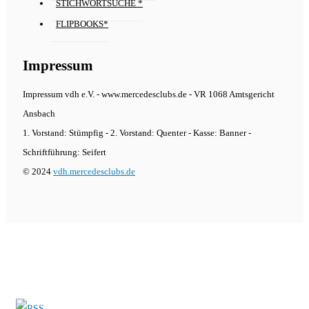
STICHWORTSUCHE *
FLIPBOOKS*
Impressum
Impressum vdh e.V. - www.mercedesclubs.de - VR 1068 Amtsgericht
Ansbach
1. Vorstand: Stümpfig - 2. Vorstand: Quenter - Kasse: Banner -
Schriftführung: Seifert
© 2024
vdh.mercedesclubs.de