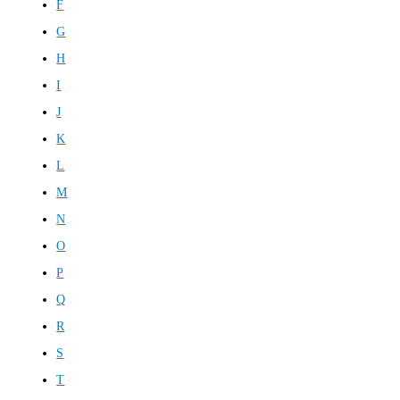
F
G
H
I
J
K
L
M
N
O
P
Q
R
S
T