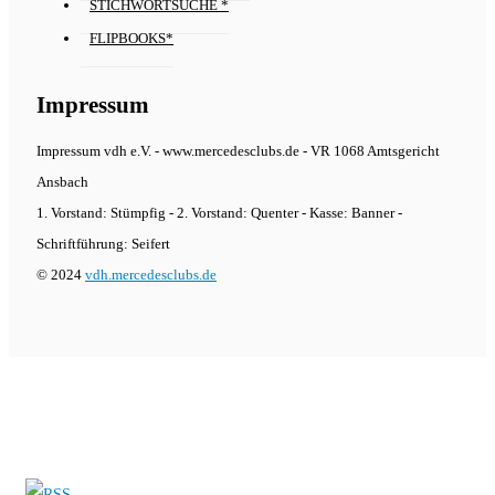
STICHWORTSUCHE *
FLIPBOOKS*
Impressum
Impressum vdh e.V. - www.mercedesclubs.de - VR 1068 Amtsgericht
Ansbach
1. Vorstand: Stümpfig - 2. Vorstand: Quenter - Kasse: Banner -
Schriftführung: Seifert
© 2024
vdh.mercedesclubs.de