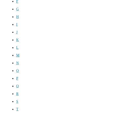
F
G
H
I
J
K
L
M
N
O
P
Q
R
S
T