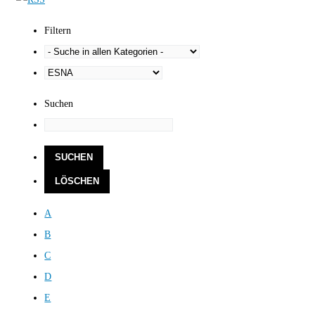
Filtern
Suchen
A
B
C
D
E