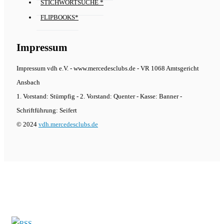
STICHWORTSUCHE *
FLIPBOOKS*
Impressum
Impressum vdh e.V. - www.mercedesclubs.de - VR 1068 Amtsgericht
Ansbach
1. Vorstand: Stümpfig - 2. Vorstand: Quenter - Kasse: Banner -
Schriftführung: Seifert
© 2024
vdh.mercedesclubs.de