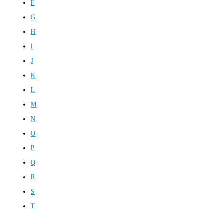
F
G
H
I
J
K
L
M
N
O
P
Q
R
S
T