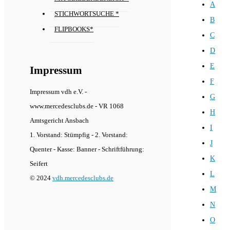
A
STICHWORTSUCHE *
B
FLIPBOOKS*
C
D
E
Impressum
F
Impressum vdh e.V. -
G
www.mercedesclubs.de - VR 1068
H
Amtsgericht Ansbach
I
1. Vorstand: Stümpfig - 2. Vorstand:
J
Quenter - Kasse: Banner - Schriftführung:
K
Seifert
L
© 2024
vdh.mercedesclubs.de
M
N
O