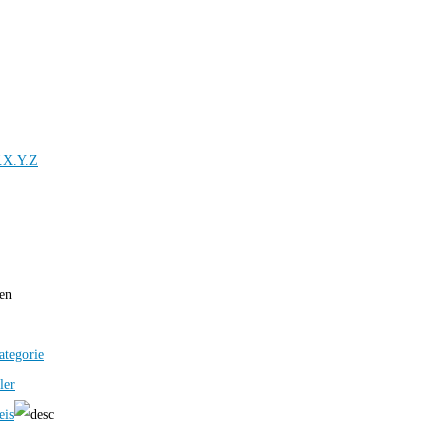
.X.Y.Z
ren
ategorie
ler
eis