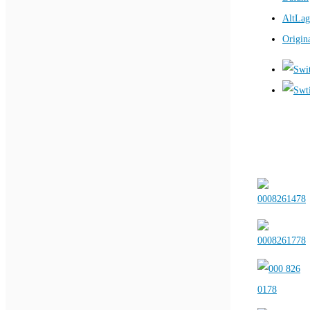
AltLag
Origin