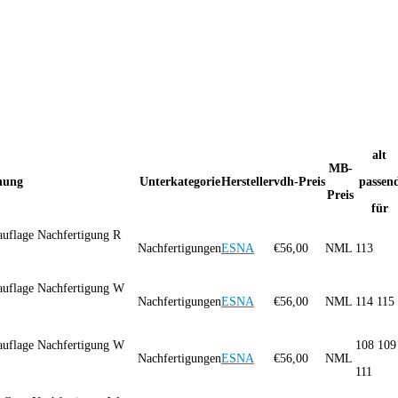
alt
MB-
nung
Unterkategorie
Hersteller
vdh-Preis
passen
Preis
für
auflage Nachfertigung R
Nachfertigungen
ESNA
€
56,00
NML
113
auflage Nachfertigung W
Nachfertigungen
ESNA
€
56,00
NML
114 115
auflage Nachfertigung W
108 109
Nachfertigungen
ESNA
€
56,00
NML
111