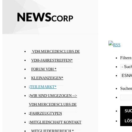
VDH.MERCEDESCLUBS.DE
Filtern
VDH-JAHRESTREFFEN*
FORUM VDH *
KLEINANZEIGEN*
TEILEMARKT*
Suche
WIR SIND UMGEZOGEN -->
VDH.MERCEDESCLUBS.DE
FAHRZEUGTYPEN
MITGLIEDSCHAFT KONTAKT
MITGLIEDERBEREICH *