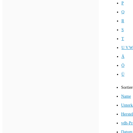
P
Q
R
S
T
U.V.W
Ä
Ö
Ü
Sortie
Name
Unterk
Herstel
vdh-Pr
Datum