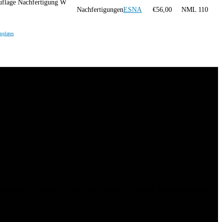
uflage Nachfertigung W
Nachfertigungen
ESNA
€
56,00
NML
110
mplates
erfahrung zu verbessern (Tracking Cookies). Sie können selbst entscheiden, ob