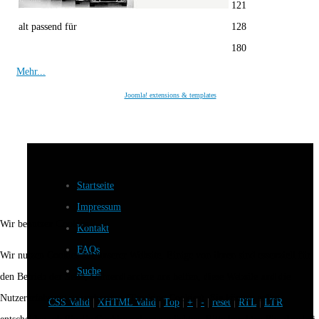
121
alt passend für
128
180
Mehr...
Joomla! extensions & templates
Startseite
Impressum
Wir benutzen Cookies
Kontakt
FAQs
Wir nutzen Cookies auf unserer Website. Einige von ihnen sind essenziell für
Suche
den Betrieb der Seite, während andere uns helfen, diese Website und die
Nutzererfahrung zu verbessern (Tracking Cookies). Sie können selbst
CSS Valid
|
XHTML Valid
|
Top
|
+
|
-
|
reset
|
RTL
|
LTR