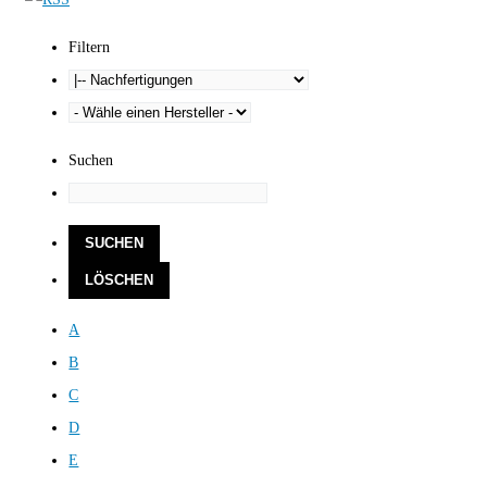
Filtern
Suchen
A
B
C
D
E