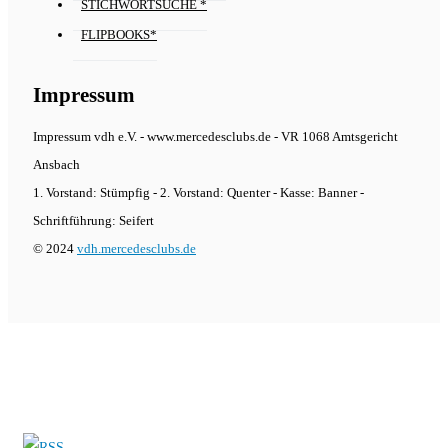
STICHWORTSUCHE *
FLIPBOOKS*
Impressum
Impressum vdh e.V. - www.mercedesclubs.de - VR 1068 Amtsgericht
Ansbach
1. Vorstand: Stümpfig - 2. Vorstand: Quenter - Kasse: Banner -
Schriftführung: Seifert
© 2024
vdh.mercedesclubs.de