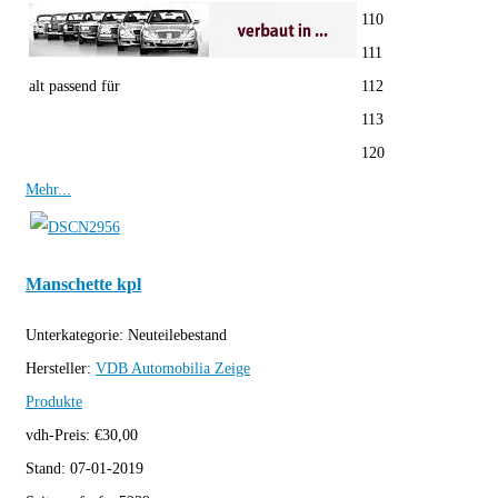
110
111
alt passend für
112
113
120
Mehr...
Manschette kpl
Unterkategorie:
Neuteilebestand
Hersteller:
VDB Automobilia
Zeige
Produkte
vdh-Preis:
€
30,00
Stand:
07-01-2019