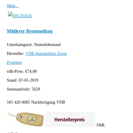
Mehr...
Mittlerer Bremsseilzug
Unterkategorie:
Neuteilebestand
Hersteller:
VDB Automobilia
Zeige
Produkte
vdh-Preis:
€
74,00
Stand:
07-01-2019
Seitenaufrufe:
5629
105 420 0085 Nachfertigung VDB
NML