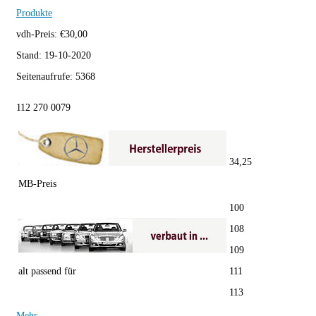
Produkte
vdh-Preis:
€
30,00
Stand:
19-10-2020
Seitenaufrufe:
5368
112 270 0079
34,25
MB-Preis
100
108
109
alt passend für
111
113
Mehr...