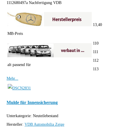
1112680497a Nachfertigung VDB
13,40
MB-Preis
110
111
112
alt passend für
113
Mehr...
Mulde für Innensicherung
Unterkategorie:
Neuteilebestand
Hersteller:
VDB Automobilia
Zeige