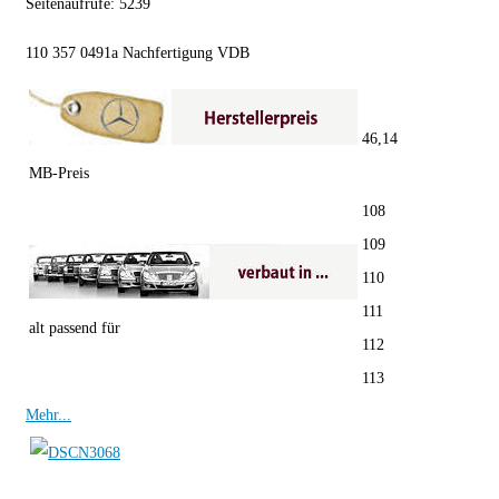
Seitenaufrufe:
5239
110 357 0491a Nachfertigung VDB
46,14
MB-Preis
108
109
110
111
alt passend für
112
113
Mehr...