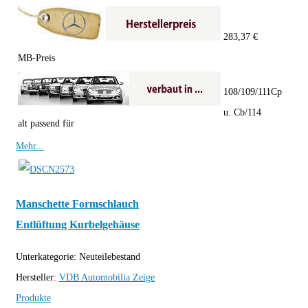
283,37 €
MB-Preis
108/109/111Cp
u. Cb/114
alt passend für
Mehr...
Manschette Formschlauch
Entlüftung Kurbelgehäuse
Unterkategorie:
Neuteilebestand
Hersteller:
VDB Automobilia
Zeige
Produkte