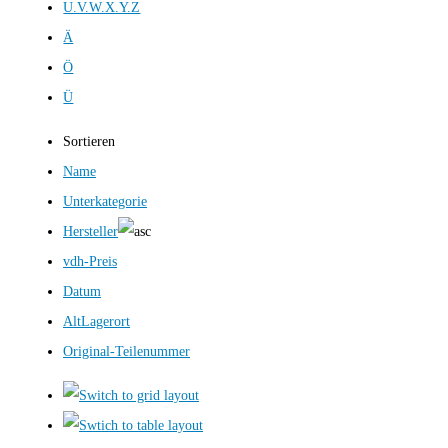
U.V.W.X.Y.Z
Ä
Ö
Ü
Sortieren
Name
Unterkategorie
Hersteller
vdh-Preis
Datum
AltLagerort
Original-Teilenummer