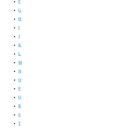
F
G
H
I
J
K
L
M
N
O
P
Q
R
S
T