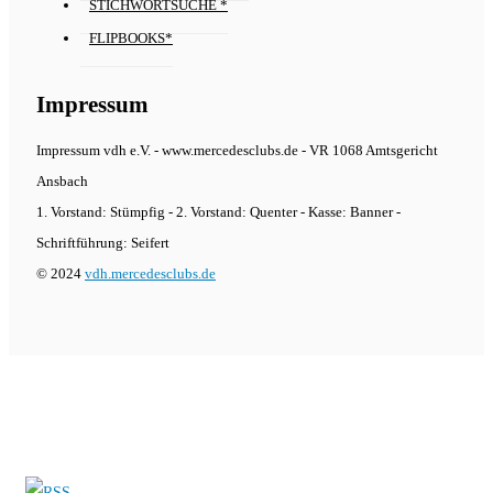
STICHWORTSUCHE *
FLIPBOOKS*
Impressum
Impressum vdh e.V. - www.mercedesclubs.de - VR 1068 Amtsgericht
Ansbach
1. Vorstand: Stümpfig - 2. Vorstand: Quenter - Kasse: Banner -
Schriftführung: Seifert
© 2024
vdh.mercedesclubs.de