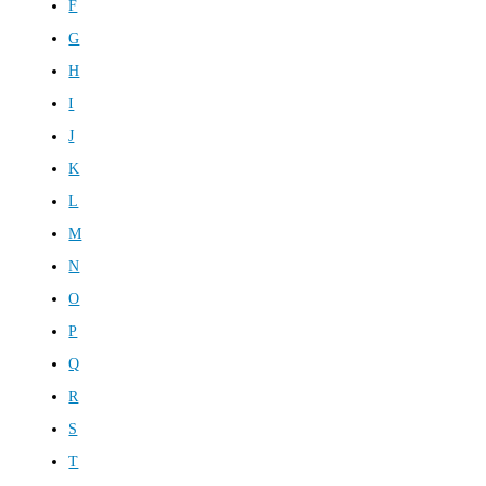
F
G
H
I
J
K
L
M
N
O
P
Q
R
S
T