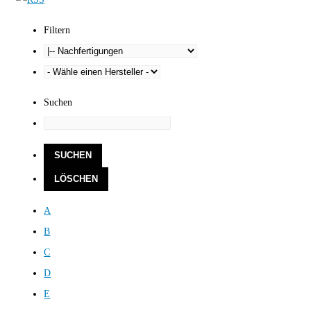
Filtern
Suchen
A
B
C
D
E