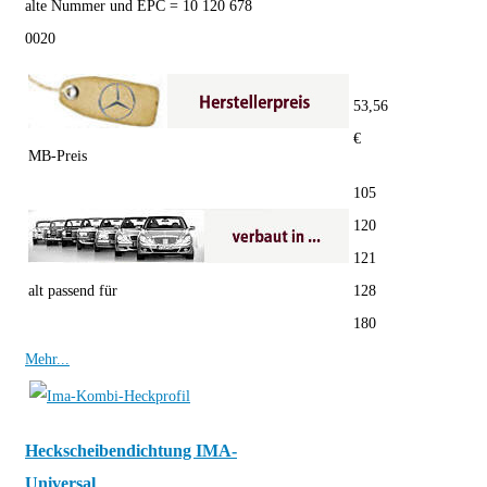
alte Nummer und EPC = 10 120 678
0020
53,56
€
MB-Preis
105
120
121
alt passend für
128
180
Mehr...
Heckscheibendichtung IMA-
Universal