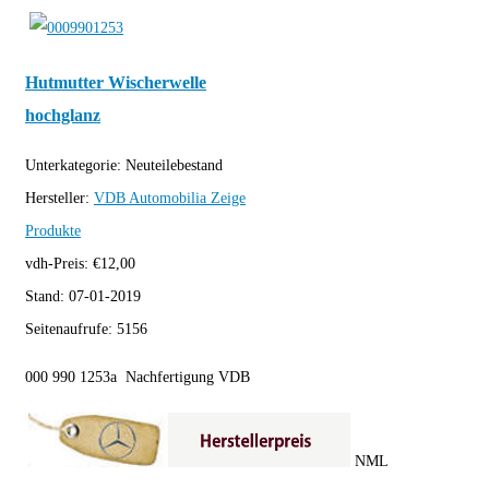
Hutmutter Wischerwelle
hochglanz
Unterkategorie:
Neuteilebestand
Hersteller:
VDB Automobilia
Zeige
Produkte
vdh-Preis:
€
12,00
Stand:
07-01-2019
Seitenaufrufe:
5156
000 990 1253a Nachfertigung VDB
NML