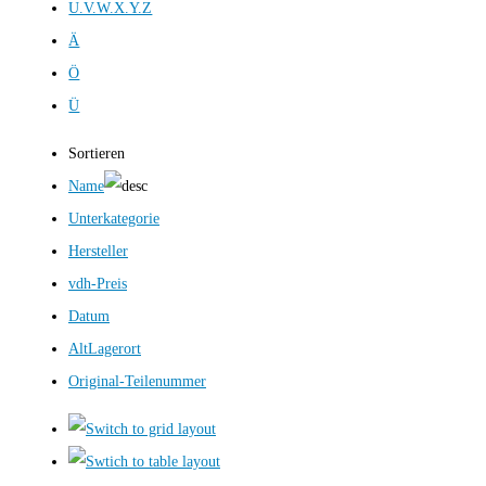
U.V.W.X.Y.Z
Ä
Ö
Ü
Sortieren
Name
Unterkategorie
Hersteller
vdh-Preis
Datum
AltLagerort
Original-Teilenummer