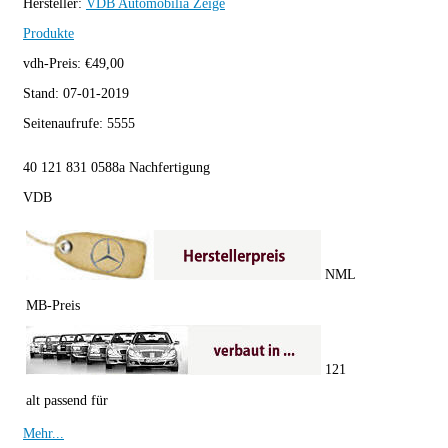
Hersteller:
VDB Automobilia
Zeige
Produkte
vdh-Preis:
€
49,00
Stand:
07-01-2019
Seitenaufrufe:
5555
40 121 831 0588a Nachfertigung
VDB
NML
MB-Preis
121
alt passend für
Mehr...