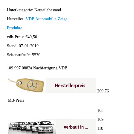
Unterkategorie:
Neuteilebestand
Hersteller:
VDB Automobilia
Zeige
Produkte
vdh-Preis:
€
49,50
Stand:
07-01-2019
Seitenaufrufe:
5530
109 997 0882a Nachfertigung VDB
269,76
MB-Preis
108
109
110