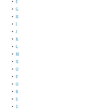
F
G
H
I
J
K
L
M
N
O
P
Q
R
S
T