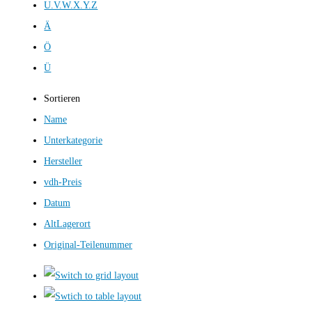
U.V.W.X.Y.Z
Ä
Ö
Ü
Sortieren
Name
Unterkategorie
Hersteller
vdh-Preis
Datum
AltLagerort
Original-Teilenummer