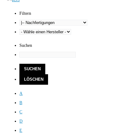
Filtern
Suchen
A
B
C
D
E