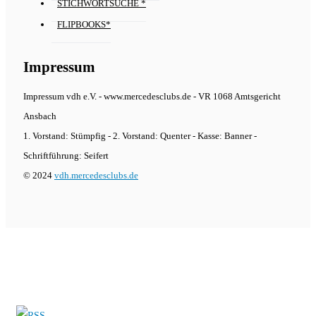
STICHWORTSUCHE *
FLIPBOOKS*
Impressum
Impressum vdh e.V. - www.mercedesclubs.de - VR 1068 Amtsgericht
Ansbach
1. Vorstand: Stümpfig - 2. Vorstand: Quenter - Kasse: Banner -
Schriftführung: Seifert
© 2024
vdh.mercedesclubs.de