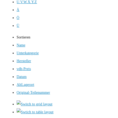
U.V.W.X.Y.Z
Ä
Ö
Ü
Sortieren
Name
Unterkategorie
Hersteller
vdh-Preis
Datum
AltLagerort
Original-Teilenummer