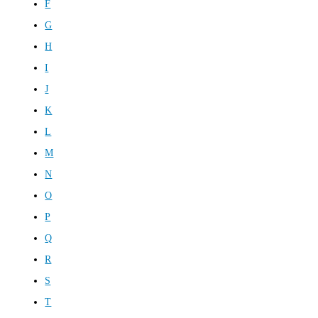
F
G
H
I
J
K
L
M
N
O
P
Q
R
S
T