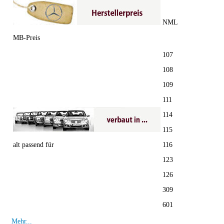
NML
MB-Preis
107
108
109
111
114
115
alt passend für
116
123
126
309
601
Mehr...