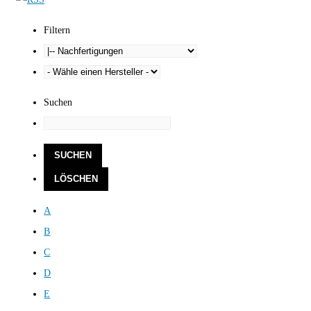
Filtern
Suchen
A
B
C
D
E