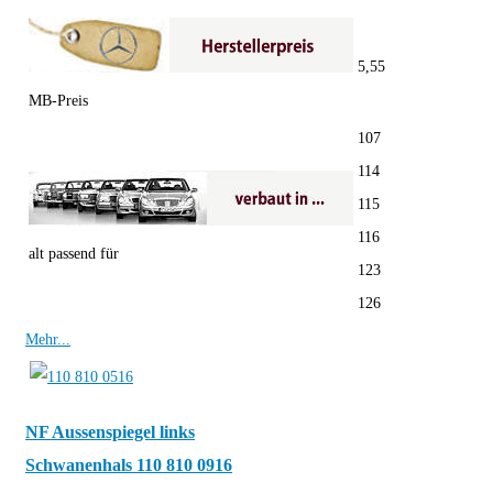
5,55
MB-Preis
107
114
115
116
alt passend für
123
126
Mehr...
NF Aussenspiegel links
Schwanenhals 110 810 0916