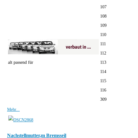
107
108
109
110
111
112
alt passend für
113
114
115
116
309
Mehr...
Nachstellmutter,m Bremsseil