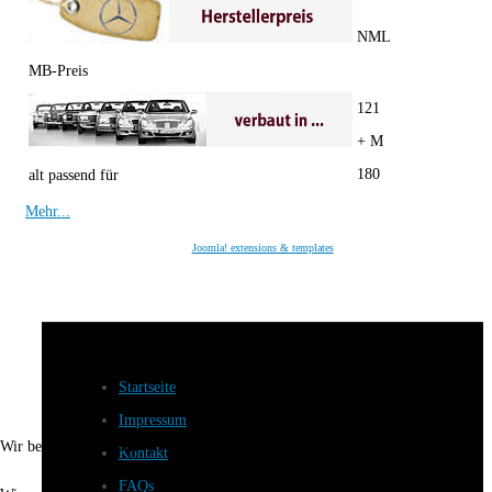
NML
MB-Preis
121
+ M
180
alt passend für
Mehr...
Joomla! extensions & templates
Startseite
Impressum
Wir benutzen Cookies
Kontakt
FAQs