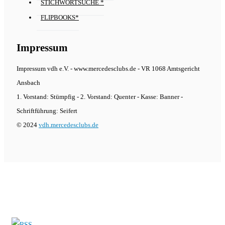
STICHWORTSUCHE *
FLIPBOOKS*
Impressum
Impressum vdh e.V. - www.mercedesclubs.de - VR 1068 Amtsgericht
Ansbach
1. Vorstand: Stümpfig - 2. Vorstand: Quenter - Kasse: Banner -
Schriftführung: Seifert
© 2024
vdh.mercedesclubs.de