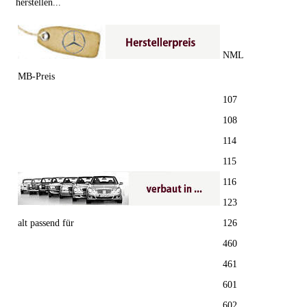
herstellen...
NML
MB-Preis
107
108
114
115
116
123
alt passend für
126
460
461
601
602