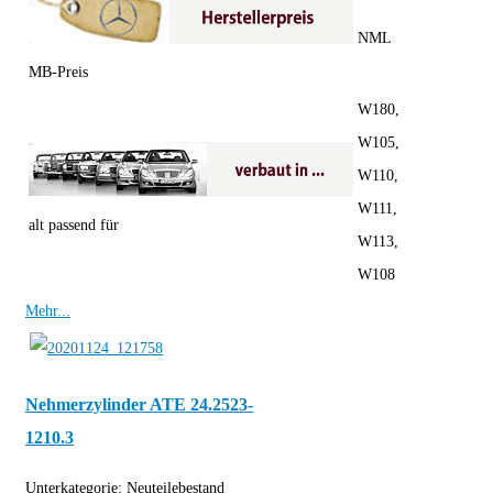
NML
MB-Preis
W180,
W105,
W110,
W111,
alt passend für
W113,
W108
Mehr...
Nehmerzylinder ATE 24.2523-
1210.3
Unterkategorie:
Neuteilebestand