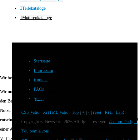
Teilekataloge
Motorenkataloge
Startseite
Impressum
Wir benutzen Cookies
Kontakt
FAQs
Wir nutzen Cookies auf unserer Website. Einige von ihnen sind essenziell für
Suche
den Betrieb der Seite, während andere uns helfen, diese Website und die
Nutzererfahrung zu verbessern (Tracking Cookies). Sie können selbst
CSS Valid
|
XHTML Valid
|
Top
|
+
|
-
|
reset
|
RTL
|
LTR
entscheiden, ob Sie die Cookies zulassen möchten. Bitte beachten Sie, dass bei
Copyright ©
Newscorp
2026 All rights reserved.
Custom Design b
einer Ablehnung womöglich nicht mehr alle Funktionalitäten der Seite zur
Youjoomla.com
Verfügung stehen.