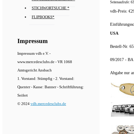
Seitenaufrufe:
6
STICHWORTSUCHE *
vdh-Preis:
€
2
FLIPBOOKS*
Einführungssc
USA
Impressum
Bestell-Nr. 6
Impressum vdh e.V. -
09/2017 - BA
www.mercedesclubs.de - VR 1068
Amtsgericht Ansbach
Abgabe nur an
1. Vorstand: Stümpfig - 2. Vorstand:
Quenter - Kasse: Banner - Schriftführung:
Seifert
© 2024
vdh.mercedesclubs.de