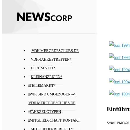
VDH.MERCEDESCLUBS.DE
VDH-JAHRESTREFFEN*
FORUM VDH *
KLEINANZEIGEN*
TEILEMARKT*
WIR SIND UMGEZOGEN -->
VDH.MERCEDESCLUBS.DE
Einführu
FAHRZEUGTYPEN
MITGLIEDSCHAFT KONTAKT
Stand:
19-09-20
MITGLIEDERBEREICH *