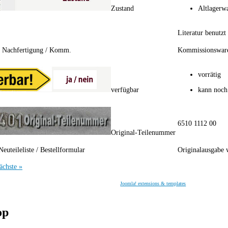
Zustand
Altlagerw
Literatur benutzt
/ Nachfertigung / Komm.
Kommissionswar
vorrätig
verfügbar
kann noch
6510 1112 00
Original-Teilenummer
Neuteileliste / Bestellformular
Originalausgabe 
ächste »
Joomla! extensions & templates
op