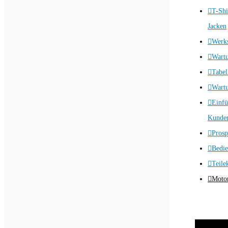
T-Shi
Jacken
Werks
Wart
Tabel
Wartu
Einfü
Kunden
Prosp
Bedie
Teile
Motor