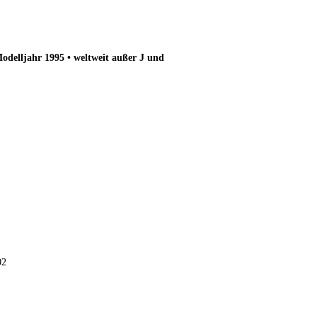
delljahr 1995 • weltweit außer J und
02