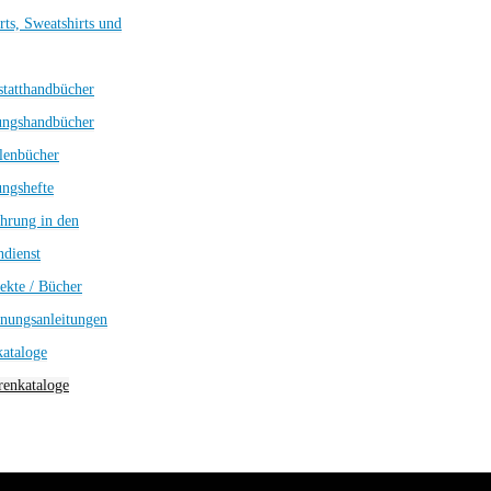
rts, Sweatshirts und
tatthandbücher
ungshandbücher
lenbücher
ngshefte
hrung in den
dienst
ekte / Bücher
nungsanleitungen
kataloge
enkataloge