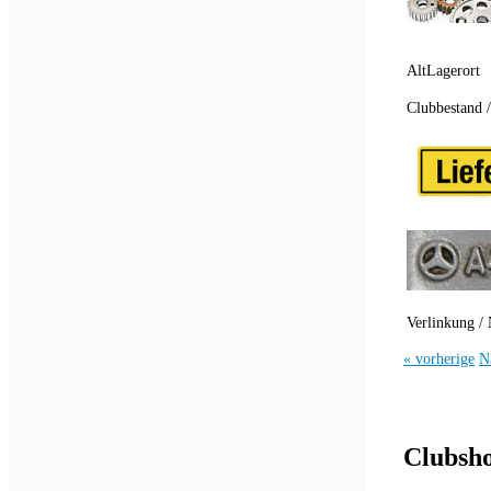
AltLagerort
Clubbestand 
Verlinkung / 
« vorherige
N
Clubsh