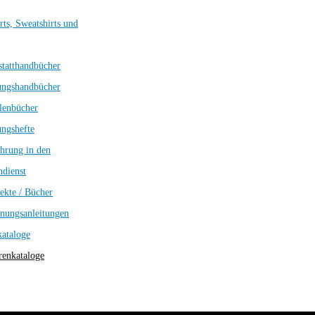
rts, Sweatshirts und
tatthandbücher
ungshandbücher
lenbücher
ngshefte
hrung in den
dienst
ekte / Bücher
nungsanleitungen
kataloge
enkataloge