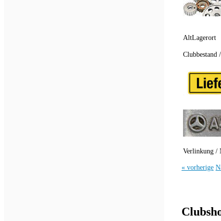
AltLagerort
Clubbestand 
Verlinkung / 
« vorherige
N
Clubsh