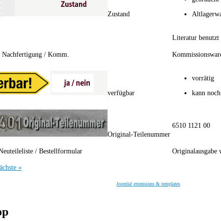
Zustand
Altlagerw
Literatur benutzt
/ Nachfertigung / Komm.
Kommissionswar
vorrätig
verfügbar
kann noch
6510 1121 00
Original-Teilenummer
Neuteileliste / Bestellformular
Originalausgabe 
ächste »
Joomla! extensions & templates
op