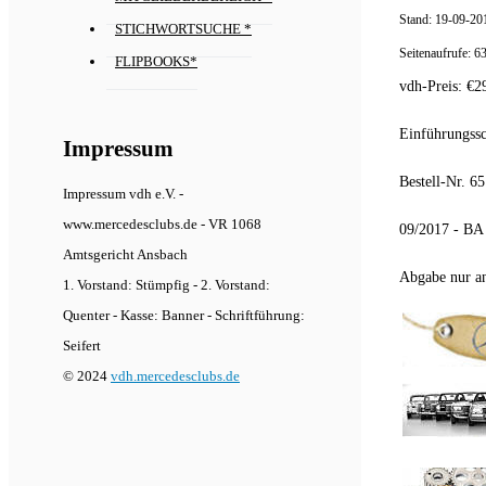
Stand:
19-09-20
STICHWORTSUCHE *
Seitenaufrufe:
6
FLIPBOOKS*
vdh-Preis:
€
2
Einführungssc
Impressum
Bestell-Nr. 6
Impressum vdh e.V. -
www.mercedesclubs.de - VR 1068
09/2017 - BA
Amtsgericht Ansbach
Abgabe nur an
1. Vorstand: Stümpfig - 2. Vorstand:
Quenter - Kasse: Banner - Schriftführung:
Seifert
© 2024
vdh.mercedesclubs.de