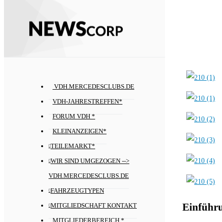
VDH.MERCEDESCLUBS.DE
VDH-JAHRESTREFFEN*
FORUM VDH *
KLEINANZEIGEN*
TEILEMARKT*
WIR SIND UMGEZOGEN -->
VDH.MERCEDESCLUBS.DE
FAHRZEUGTYPEN
Einführ
MITGLIEDSCHAFT KONTAKT
MITGLIEDERBEREICH *