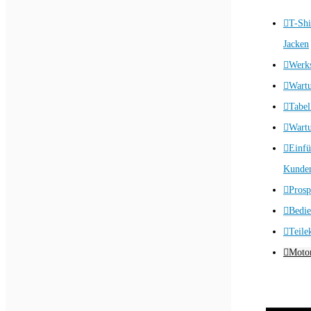
T-Shi
Jacken
Werks
Wart
Tabel
Wartu
Einfü
Kunden
Prosp
Bedie
Teile
Motor