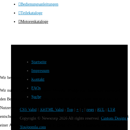
Bedienungsanleitungen
Teilekataloge
Motorenkataloge
Startseite
Impressum
Wir benutzen Cookies
Kontakt
FAQs
Wir nutzen Cookies auf unserer Website. Einige von ihnen sind essenziell für
Suche
den Betrieb der Seite, während andere uns helfen, diese Website und die
Nutzererfahrung zu verbessern (Tracking Cookies). Sie können selbst
CSS Valid
|
XHTML Valid
|
Top
|
+
|
-
|
reset
|
RTL
|
LTR
entscheiden, ob Sie die Cookies zulassen möchten. Bitte beachten Sie, dass bei
Copyright ©
Newscorp
2026 All rights reserved.
Custom Design b
einer Ablehnung womöglich nicht mehr alle Funktionalitäten der Seite zur
Youjoomla.com