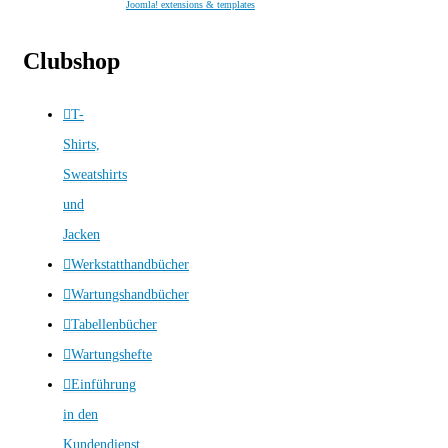
Joomla! extensions & templates
Clubshop
T-
Shirts,
Sweatshirts
und
Jacken
Werkstatthandbücher
Wartungshandbücher
Tabellenbücher
Wartungshefte
Einführung
in den
Kundendienst