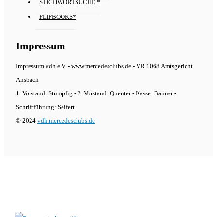
STICHWORTSUCHE *
FLIPBOOKS*
Impressum
Impressum vdh e.V. - www.mercedesclubs.de - VR 1068 Amtsgericht
Ansbach
1. Vorstand: Stümpfig - 2. Vorstand: Quenter - Kasse: Banner -
Schriftführung: Seifert
© 2024
vdh.mercedesclubs.de