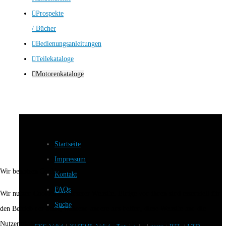
Prospekte
/ Bücher
Bedienungsanleitungen
Teilekataloge
Motorenkataloge
Startseite
Impressum
Wir benutzen Cookies
Kontakt
FAQs
Wir nutzen Cookies auf unserer Website. Einige von ihnen sind essenziell für
Suche
den Betrieb der Seite, während andere uns helfen, diese Website und die
Nutzererfahrung zu verbessern (Tracking Cookies). Sie können selbst