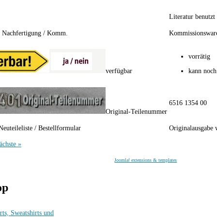
Literatur benutzt
/ Nachfertigung / Komm.
Kommissionswar
vorrätig
verfügbar
kann noch
6516 1354 00
Original-Teilenummer
Neuteileliste / Bestellformular
Originalausgabe 
ächste »
Joomla! extensions & templates
op
rts, Sweatshirts und