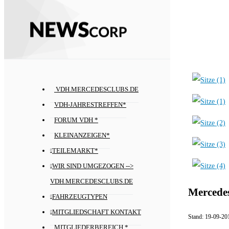
VDH.MERCEDESCLUBS.DE
VDH-JAHRESTREFFEN*
FORUM VDH *
KLEINANZEIGEN*
TEILEMARKT*
WIR SIND UMGEZOGEN -->
VDH.MERCEDESCLUBS.DE
Mercedes
FAHRZEUGTYPEN
MITGLIEDSCHAFT KONTAKT
Stand:
19-09-20
MITGLIEDERBEREICH *