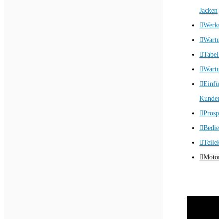
Jacken
Werks
Wart
Tabel
Wartu
Einfü
Kunden
Prosp
Bedie
Teile
Motor