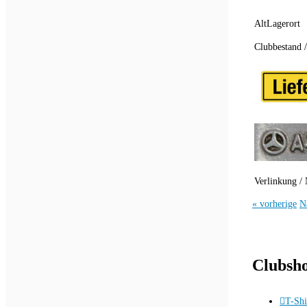
AltLagerort
Clubbestand 
Verlinkung / 
« vorherige
N
Clubsh
T-Shi