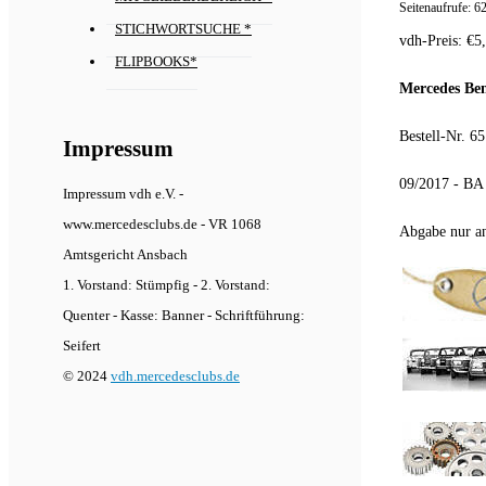
Seitenaufrufe:
6
STICHWORTSUCHE *
vdh-Preis:
€
5
FLIPBOOKS*
Mercedes Ben
Bestell-Nr. 6
Impressum
09/2017 - BA
Impressum vdh e.V. -
www.mercedesclubs.de - VR 1068
Abgabe nur an
Amtsgericht Ansbach
1. Vorstand: Stümpfig - 2. Vorstand:
Quenter - Kasse: Banner - Schriftführung:
Seifert
© 2024
vdh.mercedesclubs.de