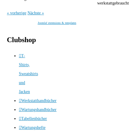
werkstattgebraucht
« vorherige
Nächste »
Joomla! extensions & templates
Clubshop
T-
Shirts,
Sweatshirts
und
Jacken
Werkstatthandbücher
Wartungshandbücher
Tabellenbücher
Wartungshefte