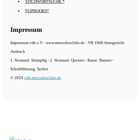
STICHWORTSUCHE *
FLIPBOOKS*
Impressum
Impressum vdh e.V. - www.mercedesclubs.de - VR 1068 Amtsgericht
Ansbach
1. Vorstand: Stümpfig - 2. Vorstand: Quenter - Kasse: Banner -
Schriftführung: Seifert
© 2024
vdh.mercedesclubs.de