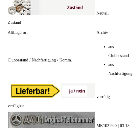
Neuteil
Zustand
AltLagerort
Archiv
aus
Clubbestand
Clubbestand / Nachfertigung / Komm.
aus
Nachfertigung
vorrätig
verfügbar
MK102.920 | 03.18