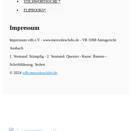
STICHWORTSUCHE *
FLIPBOOKS*
Impressum
Impressum vdh e.V. - www.mercedesclubs.de - VR 1068 Amtsgericht
Ansbach
1. Vorstand: Stümpfig - 2. Vorstand: Quenter - Kasse: Banner -
Schriftführung: Seifert
© 2024
vdh.mercedesclubs.de