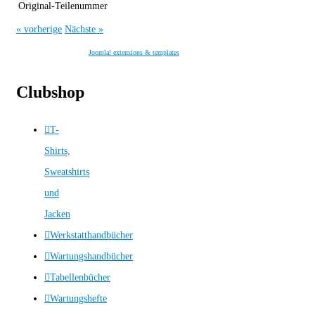
Original-Teilenummer
« vorherige
Nächste »
Joomla! extensions & templates
Clubshop
T-
Shirts,
Sweatshirts
und
Jacken
Werkstatthandbücher
Wartungshandbücher
Tabellenbücher
Wartungshefte