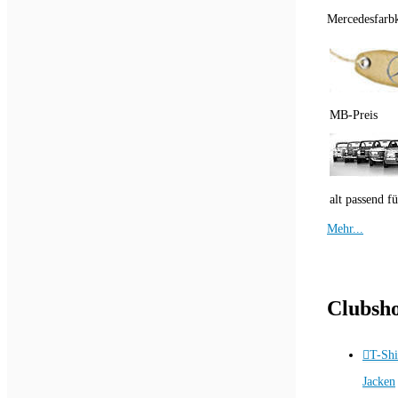
Mercedesfarbka
MB-Preis
alt passend fü
Mehr...
Clubsh
T-Shi
Jacken