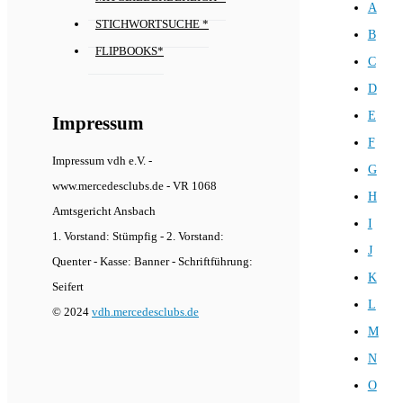
A
STICHWORTSUCHE *
B
FLIPBOOKS*
C
D
E
Impressum
F
Impressum vdh e.V. -
G
www.mercedesclubs.de - VR 1068
H
Amtsgericht Ansbach
I
1. Vorstand: Stümpfig - 2. Vorstand:
J
Quenter - Kasse: Banner - Schriftführung:
K
Seifert
L
© 2024
vdh.mercedesclubs.de
M
N
O