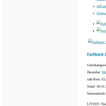
AltLag
Origin
Farbkarte 
Unterkategori
Hersteller:
Me
vdh-Preis:
€
5
Stand:
30-11-
Seitenaufrufe
LIT1033: Nac