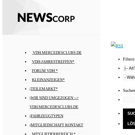
VDH.MERCEDESCLUBS.DE
Filtern
VDH-JAHRESTREFFEN*
FORUM VDH *
KLEINANZEIGEN*
TEILEMARKT*
Suche
WIR SIND UMGEZOGEN -->
VDH.MERCEDESCLUBS.DE
FAHRZEUGTYPEN
MITGLIEDSCHAFT KONTAKT
MITGLIEDERBEREICH *