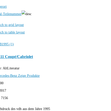
erort
al-Teilenummer
111 Coupé/Cabriolet
e:
AltLiteratur
rcedes-Benz
Zeige Produkte
,00
2017
:
7156
hdruck des vdh aus dem Jahre 1995