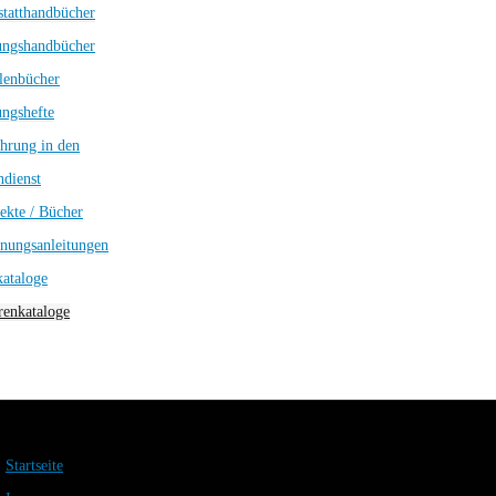
tatthandbücher
ungshandbücher
lenbücher
ngshefte
hrung in den
dienst
ekte / Bücher
nungsanleitungen
kataloge
enkataloge
Startseite