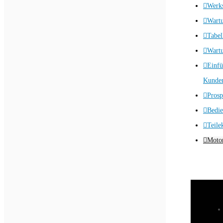
Werks
Wart
Tabel
Wartu
Einfü
Kunden
Prosp
Bedie
Teile
Motor