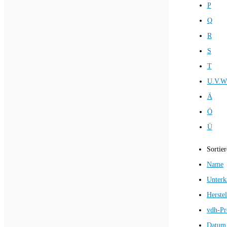
P
Q
R
S
T
U.V.W
Ä
Ö
Ü
Sortie
Name
Unterk
Herstel
vdh-Pr
Datum