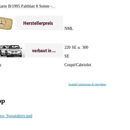
rte B/1995 Faltblatt 8 Seiten -...
NML
220 SE u. 300
SE
Coupé/Cabriolet
r
Joomla! extensions & templates
op
rts, Sweatshirts und