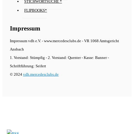
STICHWORTSUCHE *
FLIPBOOKS*
Impressum
Impressum vdh e.V. - www.mercedesclubs.de - VR 1068 Amtsgericht
Ansbach
1. Vorstand: Stümpfig - 2. Vorstand: Quenter - Kasse: Banner -
Schriftführung: Seifert
© 2024
vdh.mercedesclubs.de