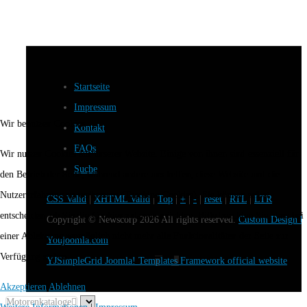
Startseite
Impressum
Wir benutzen Cookies
Kontakt
FAQs
Wir nutzen Cookies auf unserer Website. Einige von ihnen sind essenziell für
Suche
den Betrieb der Seite, während andere uns helfen, diese Website und die
Nutzererfahrung zu verbessern (Tracking Cookies). Sie können selbst
CSS Valid
|
XHTML Valid
|
Top
|
+
|
-
|
reset
|
RTL
|
LTR
entscheiden, ob Sie die Cookies zulassen möchten. Bitte beachten Sie, dass bei
Copyright ©
Newscorp
2026 All rights reserved.
Custom Design b
einer Ablehnung womöglich nicht mehr alle Funktionalitäten der Seite zur
Youjoomla.com
Verfügung stehen.
YJSimpleGrid Joomla! Templates Framework official website
Akzeptieren
Ablehnen
Motorenkataloge