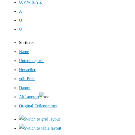
U.V.W.X.Y.Z
Ä
Ö
Ü
Sortieren
Name
Unterkategorie
Hersteller
vdh-Preis
Datum
AltLagerort
Original-Teilenummer