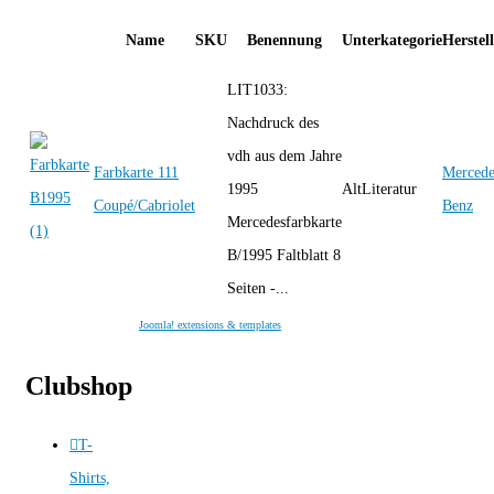
Name
SKU
Benennung
Unterkategorie
Herstel
LIT1033:
Nachdruck des
vdh aus dem Jahre
Farbkarte 111
Mercede
1995
AltLiteratur
Coupé/Cabriolet
Benz
Mercedesfarbkarte
B/1995 Faltblatt 8
Seiten -...
Joomla! extensions & templates
Clubshop
T-
Shirts,