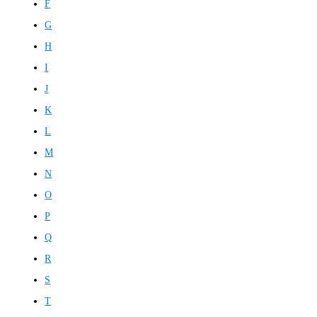
F
G
H
I
J
K
L
M
N
O
P
Q
R
S
T