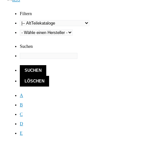
Filtern
Suchen
A
B
C
D
E