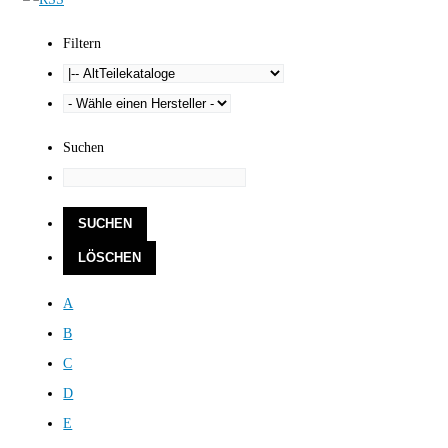
Filtern
Suchen
A
B
C
D
E