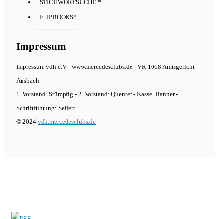
STICHWORTSUCHE *
FLIPBOOKS*
Impressum
Impressum vdh e.V. - www.mercedesclubs.de - VR 1068 Amtsgericht
Ansbach
1. Vorstand: Stümpfig - 2. Vorstand: Quenter - Kasse: Banner -
Schriftführung: Seifert
© 2024
vdh.mercedesclubs.de