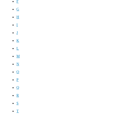
F
G
H
I
J
K
L
M
N
O
P
Q
R
S
T