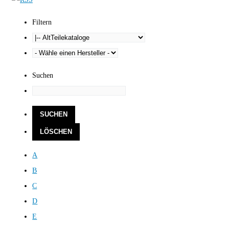
Filtern
Suchen
A
B
C
D
E