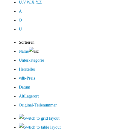
U.V.W.X.Y.Z
Ä
Ö
Ü
Sortieren
Name
Unterkategorie
Hersteller
vdh-Preis
Datum
AltLagerort
Original-Teilenummer