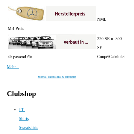
NML
MB-Preis
220 SE u. 300
SE
Coupé/Cabriolet
alt passend für
Mehr...
Joomla! extensions & templates
Clubshop
T-
Shirts,
Sweatshirts