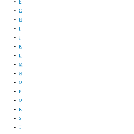
F
G
H
I
J
K
L
M
N
O
P
Q
R
S
T