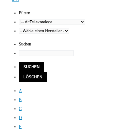
Filtern
Suchen
A
B
C
D
E