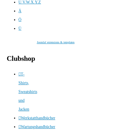
U.V.W.X.Y.Z
Ä
Ö
Ü
Joomla! extensions & templates
Clubshop
T-
Shirts,
Sweatshirts
und
Jacken
Werkstatthandbücher
Wartungshandbücher