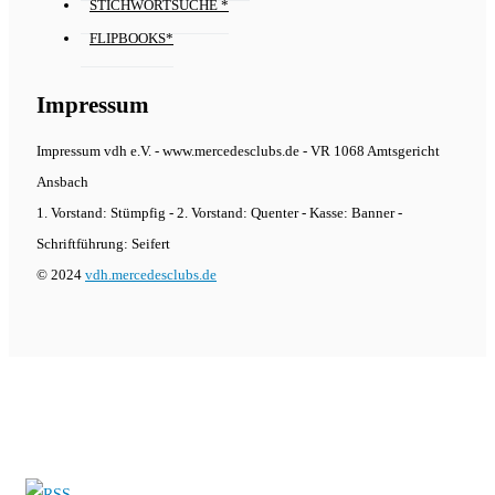
STICHWORTSUCHE *
FLIPBOOKS*
Impressum
Impressum vdh e.V. - www.mercedesclubs.de - VR 1068 Amtsgericht
Ansbach
1. Vorstand: Stümpfig - 2. Vorstand: Quenter - Kasse: Banner -
Schriftführung: Seifert
© 2024
vdh.mercedesclubs.de