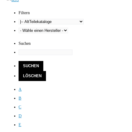
Filtern
Suchen
A
B
C
D
E