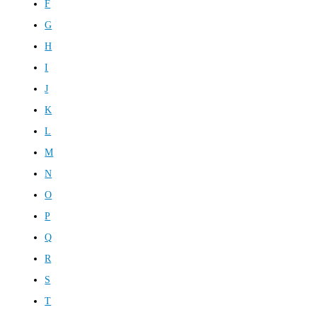
F
G
H
I
J
K
L
M
N
O
P
Q
R
S
T