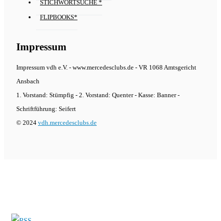
STICHWORTSUCHE *
FLIPBOOKS*
Impressum
Impressum vdh e.V. - www.mercedesclubs.de - VR 1068 Amtsgericht
Ansbach
1. Vorstand: Stümpfig - 2. Vorstand: Quenter - Kasse: Banner -
Schriftführung: Seifert
© 2024
vdh.mercedesclubs.de