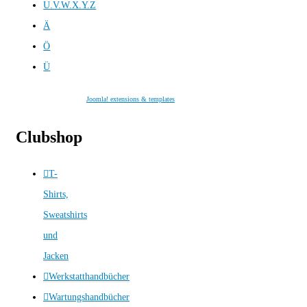
U.V.W.X.Y.Z
Ä
Ö
Ü
Joomla! extensions & templates
Clubshop
T-
Shirts,
Sweatshirts
und
Jacken
Werkstatthandbücher
Wartungshandbücher