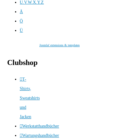
U.V.W.X.Y.Z
Ä
Ö
Ü
Joomla! extensions & templates
Clubshop
T-
Shirts,
Sweatshirts
und
Jacken
Werkstatthandbücher
Wartungshandbücher