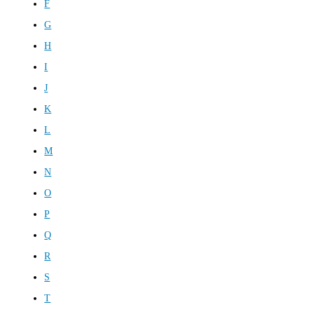
F
G
H
I
J
K
L
M
N
O
P
Q
R
S
T