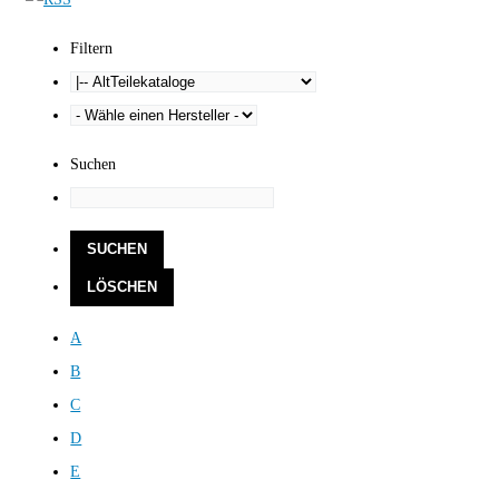
Filtern
Suchen
A
B
C
D
E