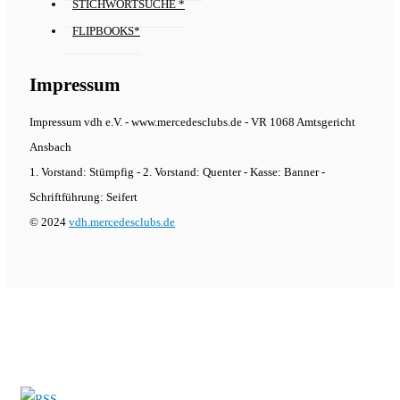
STICHWORTSUCHE *
FLIPBOOKS*
Impressum
Impressum vdh e.V. - www.mercedesclubs.de - VR 1068 Amtsgericht
Ansbach
1. Vorstand: Stümpfig - 2. Vorstand: Quenter - Kasse: Banner -
Schriftführung: Seifert
© 2024
vdh.mercedesclubs.de