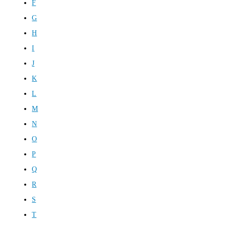
F
G
H
I
J
K
L
M
N
O
P
Q
R
S
T