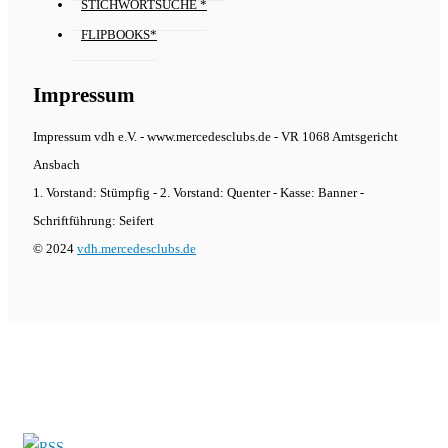
STICHWORTSUCHE *
FLIPBOOKS*
Impressum
Impressum vdh e.V. - www.mercedesclubs.de - VR 1068 Amtsgericht
Ansbach
1. Vorstand: Stümpfig - 2. Vorstand: Quenter - Kasse: Banner -
Schriftführung: Seifert
© 2024
vdh.mercedesclubs.de