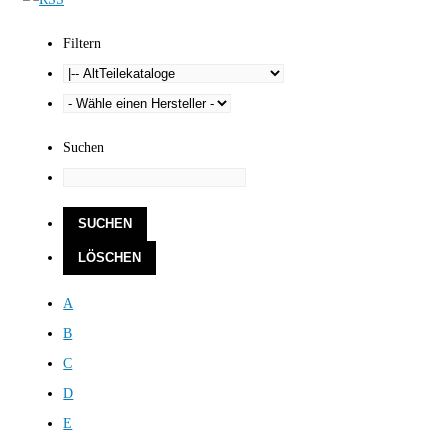
Filtern
Suchen
A
B
C
D
E