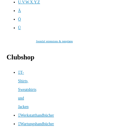
U.V.W.X.Y.Z
Ä
Ö
Ü
Joomla! extensions & templates
Clubshop
T-
Shirts,
Sweatshirts
und
Jacken
Werkstatthandbücher
Wartungshandbücher