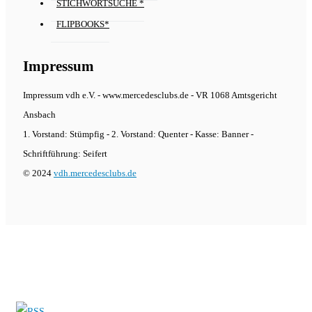
STICHWORTSUCHE *
FLIPBOOKS*
Impressum
Impressum vdh e.V. - www.mercedesclubs.de - VR 1068 Amtsgericht
Ansbach
1. Vorstand: Stümpfig - 2. Vorstand: Quenter - Kasse: Banner -
Schriftführung: Seifert
© 2024
vdh.mercedesclubs.de