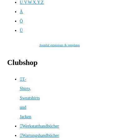
U.V.W.X.Y.Z
Ä
Ö
Ü
Joomla! extensions & templates
Clubshop
T-
Shirts,
Sweatshirts
und
Jacken
Werkstatthandbücher
Wartungshandbücher