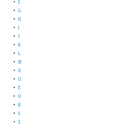
F
G
H
I
J
K
L
M
N
O
P
Q
R
S
T