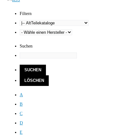
Filtern
Suchen
A
B
C
D
E