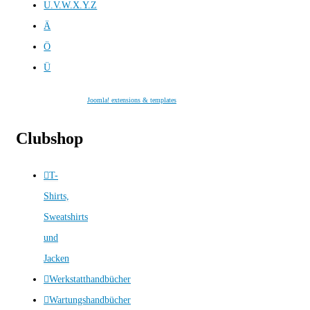
U.V.W.X.Y.Z
Ä
Ö
Ü
Joomla! extensions & templates
Clubshop
T-
Shirts,
Sweatshirts
und
Jacken
Werkstatthandbücher
Wartungshandbücher