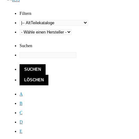
Filtern
Suchen
A
B
C
D
E