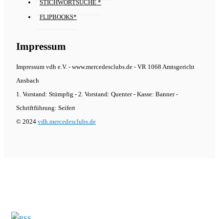
STICHWORTSUCHE *
FLIPBOOKS*
Impressum
Impressum vdh e.V. - www.mercedesclubs.de - VR 1068 Amtsgericht
Ansbach
1. Vorstand: Stümpfig - 2. Vorstand: Quenter - Kasse: Banner -
Schriftführung: Seifert
© 2024
vdh.mercedesclubs.de