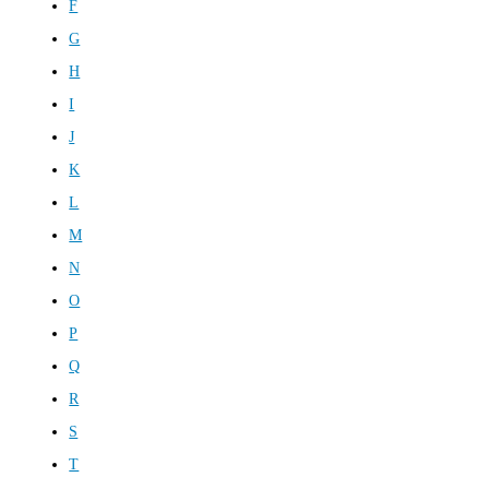
F
G
H
I
J
K
L
M
N
O
P
Q
R
S
T