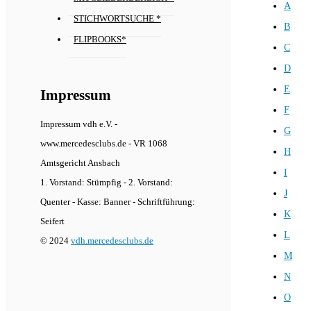
A
STICHWORTSUCHE *
B
FLIPBOOKS*
C
D
E
Impressum
F
Impressum vdh e.V. -
G
www.mercedesclubs.de - VR 1068
H
Amtsgericht Ansbach
I
1. Vorstand: Stümpfig - 2. Vorstand:
J
Quenter - Kasse: Banner - Schriftführung:
K
Seifert
L
© 2024
vdh.mercedesclubs.de
M
N
O