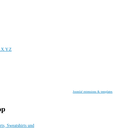
.X.Y.Z
Joomla! extensions & templates
op
rts, Sweatshirts und