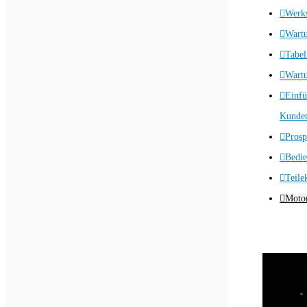
Werks
Wart
Tabel
Wartu
Einfü
Kunden
Prosp
Bedie
Teile
Motor