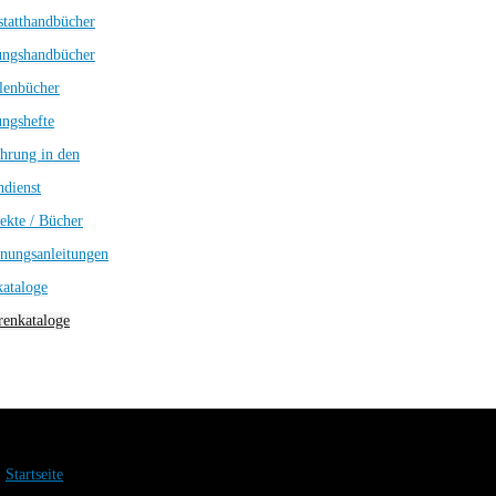
tatthandbücher
ungshandbücher
lenbücher
ngshefte
hrung in den
dienst
ekte / Bücher
nungsanleitungen
kataloge
enkataloge
Startseite