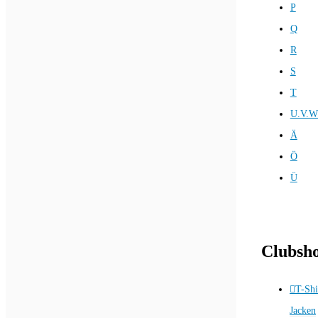
P
Q
R
S
T
U.V.W
Ä
Ö
Ü
Clubsh
T-Shi
Jacken