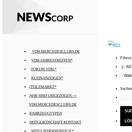
VDH.MERCEDESCLUBS.DE
Filtern
VDH-JAHRESTREFFEN*
FORUM VDH *
KLEINANZEIGEN*
TEILEMARKT*
Suche
WIR SIND UMGEZOGEN -->
VDH.MERCEDESCLUBS.DE
FAHRZEUGTYPEN
MITGLIEDSCHAFT KONTAKT
MITGLIEDERBEREICH *