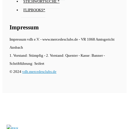
STICHWORTSUCHE *
FLIPBOOKS*
Impressum
Impressum vdh e.V. - www.mercedesclubs.de - VR 1068 Amtsgericht
Ansbach
1. Vorstand: Stümpfig - 2. Vorstand: Quenter - Kasse: Banner -
Schriftführung: Seifert
© 2024
vdh.mercedesclubs.de