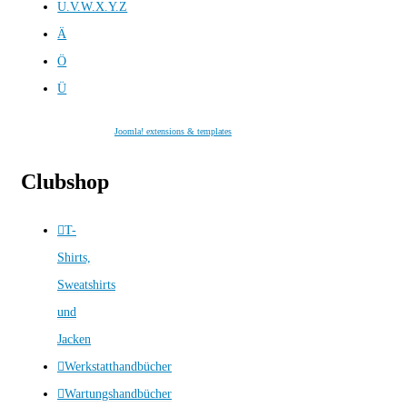
U.V.W.X.Y.Z
Ä
Ö
Ü
Joomla! extensions & templates
Clubshop
T-
Shirts,
Sweatshirts
und
Jacken
Werkstatthandbücher
Wartungshandbücher