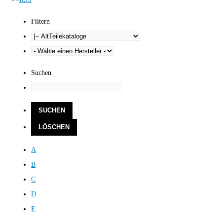
Filtern
Suchen
A
B
C
D
E