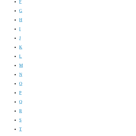
F
G
H
I
J
K
L
M
N
O
P
Q
R
S
T