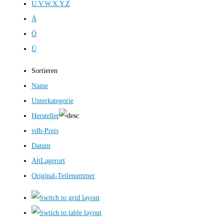
U.V.W.X.Y.Z
Ä
Ö
Ü
Sortieren
Name
Unterkategorie
Hersteller
vdh-Preis
Datum
AltLagerort
Original-Teilenummer