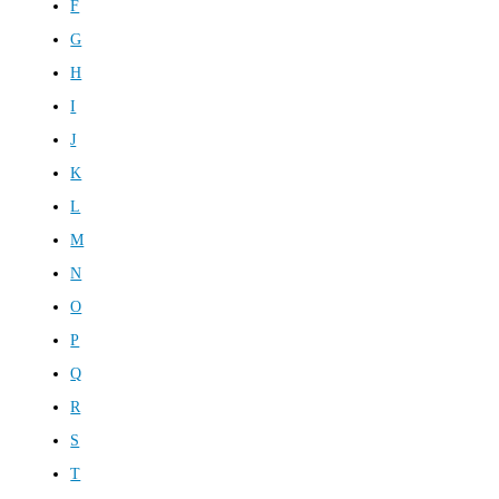
F
G
H
I
J
K
L
M
N
O
P
Q
R
S
T