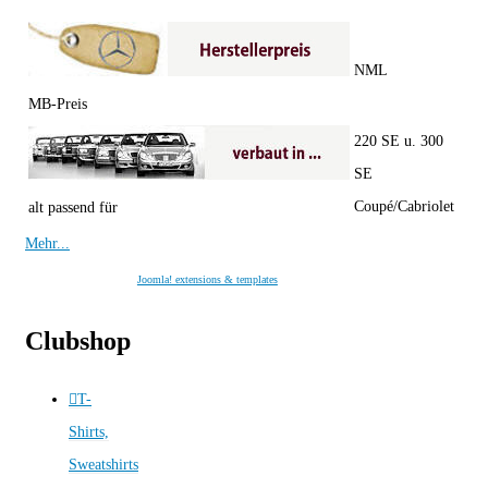
NML
MB-Preis
220 SE u. 300
SE
Coupé/Cabriolet
alt passend für
Mehr...
Joomla! extensions & templates
Clubshop
T-
Shirts,
Sweatshirts