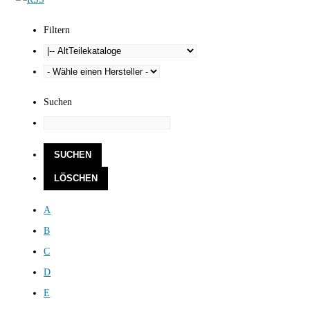
Filtern
Suchen
A
B
C
D
E