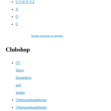
U.V.W.X.Y.Z
Ä
Ö
Ü
Joomla! extensions & templates
Clubshop
T-
Shirts,
Sweatshirts
und
Jacken
Werkstatthandbücher
Wartungshandbücher