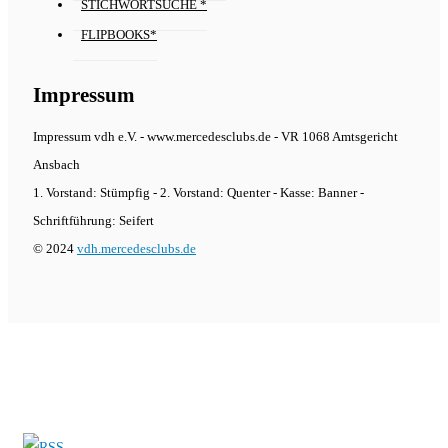
STICHWORTSUCHE *
FLIPBOOKS*
Impressum
Impressum vdh e.V. - www.mercedesclubs.de - VR 1068 Amtsgericht
Ansbach
1. Vorstand: Stümpfig - 2. Vorstand: Quenter - Kasse: Banner -
Schriftführung: Seifert
© 2024
vdh.mercedesclubs.de