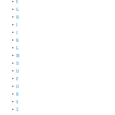
F
G
H
I
J
K
L
M
N
O
P
Q
R
S
T