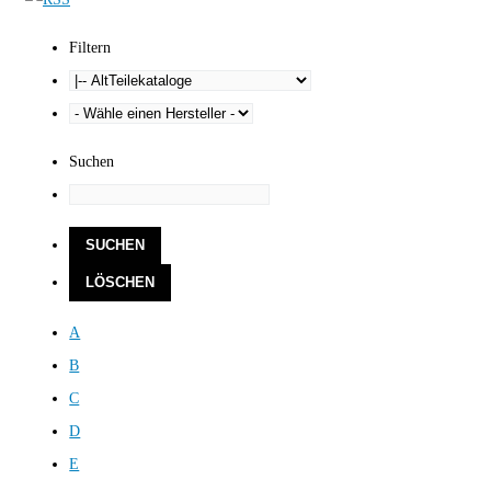
Filtern
Suchen
A
B
C
D
E